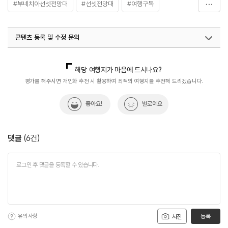
#부네치아선셋전망대
#선셋전망대
#여행구독
#장림포구
#장림항
#전망대
콘텐츠 등록 및 수정 문의
국내디지털마케팅팀
033-813-3500
해당 여행지가 마음에 드시나요?
평가를 해주시면 개인화 추천 시 활용하여 최적의 여행지를 추천해 드리겠습니다.
좋아요!
별로예요
댓글
(
6
건)
유의사항
등록
사진