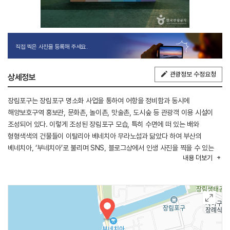
직접 찍은 사진을 등록해 주세요.
관광정보 수정요청
상세정보
장림포구는 장림포구 명소화 사업을 통하여 어항을 정비함과 동시에
해양보호구역 홍보관, 문화촌, 놀이촌, 맛술촌, 도시숲 등 관광객 이용 시설이
조성되어 있다. 이렇게 조성된 장림포구 모습, 특히 수면에 떠 있는 배와
형형색색의 건물들이 이탈리아 베네치아 무라노섬과 닮았다 하여 부산의
베네치아, ‘부네치아’로 불리며 SNS, 블로그상에서 인생 사진을 찍을 수 있는
내용
더보기
장소로 명성을 얻고 있다. 부네치아 선셋 전망대는 부산의 일몰 명소로 알려져
있는데, 2층의 장림항 홍보관, 카페를 즐기며 장림포구의 전체적인 모습을 느낄
수 있다. 또한, 부네치아 선셋 전망대의 맛술촌은 다양한 먹거리를 제공하여
보는 재미 이외에도 먹는 재미까지 제공하고 있다.