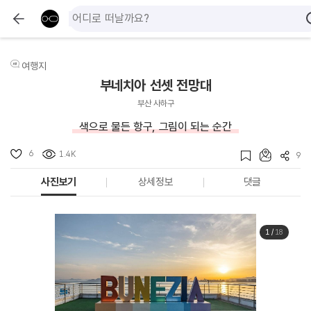
여행지
부네치아 선셋 전망대
부산 사하구
색으로 물든 항구, 그림이 되는 순간
6
1.4K
9
사진보기
상세정보
댓글
1
/
18