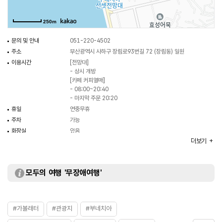
250m
문의 및 안내
051-220-4502
주소
부산광역시 사하구 장림로93번길 72 (장림동) 일원
이용시간
[전망대]
- 상시 개방
[카페 커피열매]
- 08:00~20:40
- 마지막 주문 20:20
휴일
연중무휴
주차
가능
화장실
있음
더보기
입장료
무료
모두의 여행 '무장애여행'
#가볼래터
#관광지
#부네치아