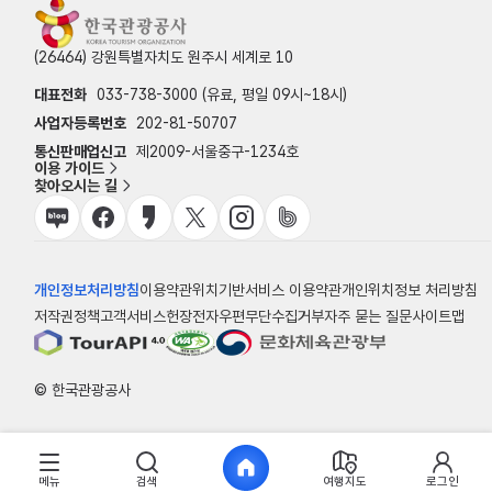
(26464) 강원특별자치도 원주시 세계로 10
대표전화
033-738-3000 (유료, 평일 09시~18시)
사업자등록번호
202-81-50707
통신판매업신고
제2009-서울중구-1234호
이용 가이드
찾아오시는 길
개인정보처리방침
이용약관
위치기반서비스 이용약관
개인위치정보 처리방침
저작권정책
고객서비스헌장
전자우편무단수집거부
자주 묻는 질문
사이트맵
© 한국관광공사
메뉴
검색
여행지도
로그인