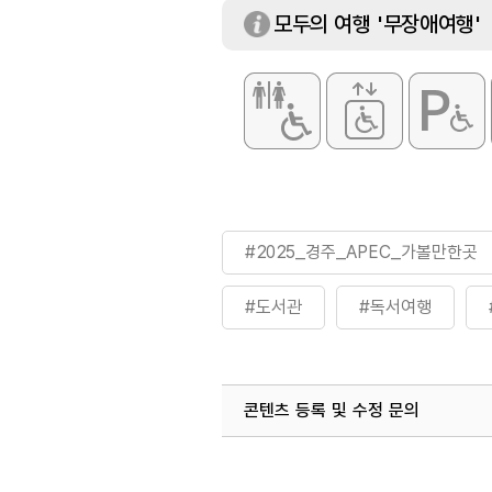
모두의 여행 '무장애여행'
#2025_경주_APEC_가볼만한곳
#도서관
#독서여행
#역사여행
콘텐츠 등록 및 수정 문의
국내디지털마케팅팀
033-813-3