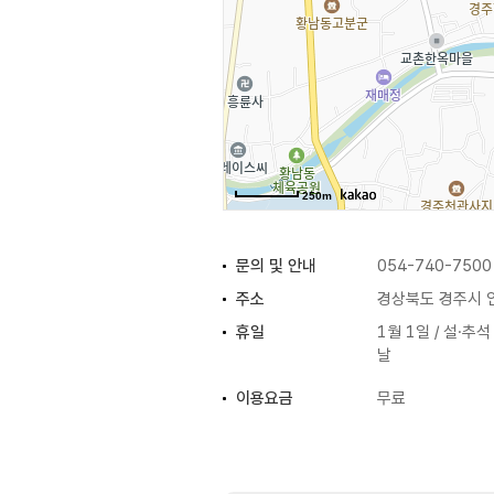
250m
문의 및 안내
054-740-7500
주소
경상북도 경주시 
휴일
1월 1일 / 설·
날
이용요금
무료