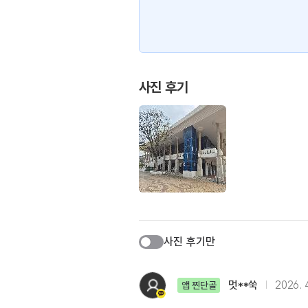
사진 후기
사진 후기만
멋**쑥
2026. 4
앱 찐단골