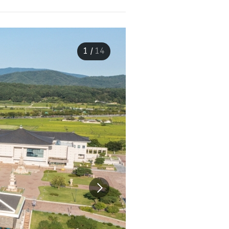
1
/
14