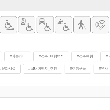
#가볼래터
#경주_여행백서
#경주여행
#
#문화시설
#실내여행지_추천
#여행구독
#역사
500