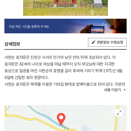
직접 찍은 사진을 등록해 주세요.
관광정보 수정요청
상세정보
서한순 효자문은 진천군 사석리 민가의 낮은 언덕 위에 조성되어 있다. 이
효자문은 62세의 나이로 세상을 떠날 때까지 오직 부모님에 대한 지극한
효성으로 일생을 마친 서한순의 효행을 길이 후세에 기리기 위해 1971년 6월
6일에 건립한 효자 정문이다.
서한순 효자문은 목재를 이용한 기와집 형태로 맞배지붕으로 되어 있다. 지방의
내용
더보기
유림의 건의로 효자문을 세우도록 건의하였으나 조선조 말엽의 혼란과 외세
침략으로 정려(충신, 효자, 열녀 등을 그 동네에 정문을 세워 표창하던 일)되지
못하다가 1971년에서야 지방 유림이 당시의 감사, 현감 등의 표창장을 자료로
효자 정문을 세우게 되었다.