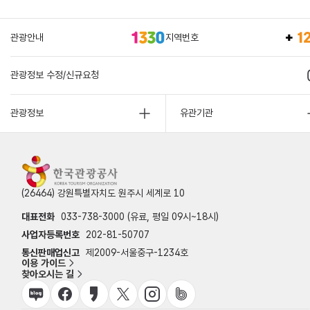
관광안내
지역번호
관광정보 수정/신규요청
관광정보
유관기관
(26464) 강원특별자치도 원주시 세계로 10
대표전화
033-738-3000 (유료, 평일 09시~18시)
사업자등록번호
202-81-50707
통신판매업신고
제2009-서울중구-1234호
이용 가이드
찾아오시는 길