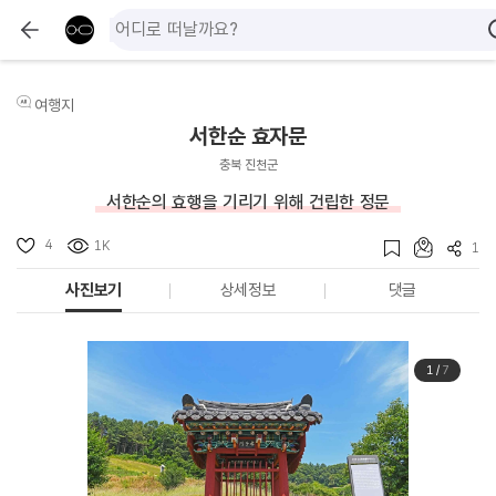
여행지
서한순 효자문
충북 진천군
서한순의 효행을 기리기 위해 건립한 정문
4
1K
1
사진보기
상세정보
댓글
1
/
7