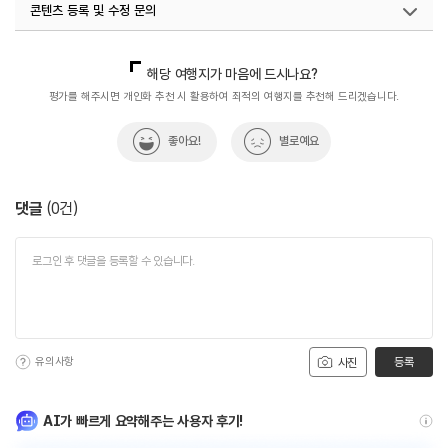
콘텐츠 등록 및 수정 문의
#역사탐방
#역사탐험
국내디지털마케팅팀
033-813-3500
해당 여행지가 마음에 드시나요?
평가를 해주시면 개인화 추천 시 활용하여 최적의 여행지를 추천해 드리겠습니다.
좋아요!
별로예요
댓글
(
0
건)
유의사항
등록
사진
AI가 빠르게 요약해주는 사용자 후기!