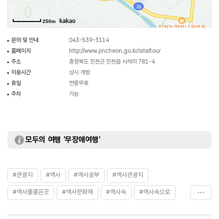
250m
문의 및 안내
043-539-3114
홈페이지
http://www.jincheon.go.kr/site/tour
주소
충청북도 진천군 진천읍 사석리 781-4
이용시간
상시 개방
휴일
연중무휴
주차
가능
모두의 여행 '무장애여행'
#관광지
#역사
#역사공부
#역사관광지
#역사를품은곳
#역사문화재
#역사속
#역사속으로
#역사여행
#역사유적
#역사유적지
#역사이야기