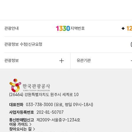
관광안내
지역번호
관광정보 수정/신규요청
관광정보
유관기관
(26464) 강원특별자치도 원주시 세계로 10
대표전화
033-738-3000 (유료, 평일 09시~18시)
사업자등록번호
202-81-50707
통신판매업신고
제2009-서울중구-1234호
이용 가이드
찾아오시는 길