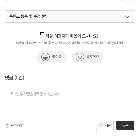
#역사문화재
#역사속
#역사속으로
#역사여행
콘텐츠 등록 및 수정 문의
#역사유적
#역사유적지
#역사이야기
#역사탐방
#역사탐험
국내디지털마케팅팀
033-813-3500
해당 여행지가 마음에 드시나요?
평가를 해주시면 개인화 추천 시 활용하여 최적의 여행지를 추천해 드리겠습니다.
좋아요!
별로예요
댓글
(
0
건)
유의사항
등록
사진