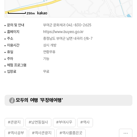
250m
문의 및 안내
부여군 문화재과 041-830-2625
홈페이지
https://www.buyeo.go.kr
주소
충청남도 부여군 남면 내곡리 산8-7
이용시간
상시 개방
휴일
연중무휴
주차
가능
체험 프로그램
입장료
무료
모두의 여행 '무장애여행'
#관광지
#남면동절사
#부여사우
#역사
#역사공부
#역사관광지
#역사를품은곳