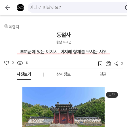
여행지
동절사
충남 부여군
부여군에 있는 이지시, 이지례 형제를 모시는 사우
0
1K
0
사진보기
상세정보
댓글
1
/
7