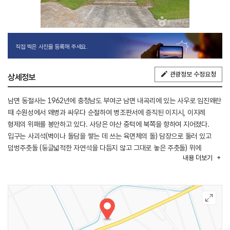
직접 찍은 사진을 등록해 주세요.
관광정보 수정요청
상세정보
남면 동절사는 1962년에 충청남도 부여군 남면 내곡리에 있는 사우로 임진왜란
때 수원성에서 왜병과 싸우다 순절하여 병조판서에 증직된 이지시, 이지례
형제의 위패를 봉안하고 있다. 사당은 야산 중턱에 북쪽을 향하여 지어졌다.
입구는 사괴석(벽이나 돌담을 쌓는 데 쓰는 육면체의 돌) 담장으로 둘러 있고
덤벙주춧돌 (둥글넓적한 자연석을 다듬지 않고 그대로 놓은 주춧돌) 위에
내용
더보기
네모기둥을 세워 만든 솟을삼문형의 외삼문이 있다. 외삼문으로 들어서면 정면
2칸, 측면 2칸으로 된 사우가 나타나는데, 측면 2칸 중 전면 1칸에는 툇마루를,
후면 1칸에는 우물마루를 깔고 2인의 위패를 안치하고 있다. 지붕은 겹처마
팔작지붕을 이루고 있으나 현재 매우 심하게 변형되었다. 주변 관광 명소는
세양사, 홍산객사, 아홉 살이 관광, 보부상, 홍산동헌이 있다.