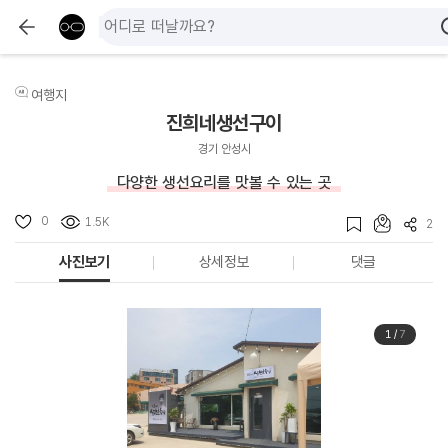
여행지
진희네생선구이
경기 안성시
다양한 생선요리를 맛볼 수 있는 곳
0
1.5K
2
사진보기
상세정보
댓글
1
/
7