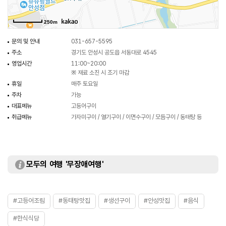
250m
문의 및 안내
031-657-5595
주소
경기도 안성시 공도읍 서동대로 4545
영업시간
11:00~20:00
※ 재료 소진 시 조기 마감
휴일
매주 토요일
주차
가능
대표메뉴
고등어구이
취급메뉴
가자미구이 / 열기구이 / 이면수구이 / 모듬구이 / 동태탕 등
모두의 여행 '무장애여행'
#고등어조림
#동태탕맛집
#생선구이
#안성맛집
#음식
#한식식당