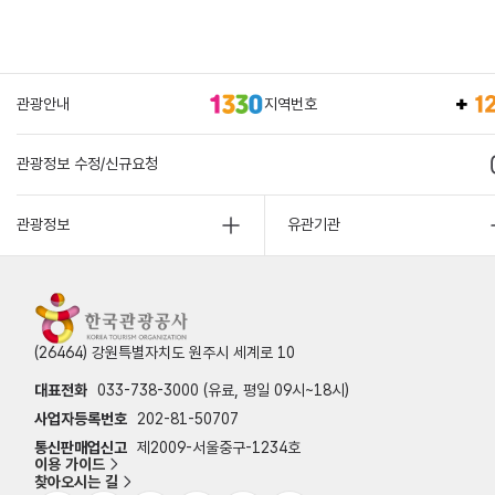
관광안내
지역번호
관광정보 수정/신규요청
관광정보
유관기관
(26464) 강원특별자치도 원주시 세계로 10
대표전화
033-738-3000 (유료, 평일 09시~18시)
사업자등록번호
202-81-50707
통신판매업신고
제2009-서울중구-1234호
이용 가이드
찾아오시는 길