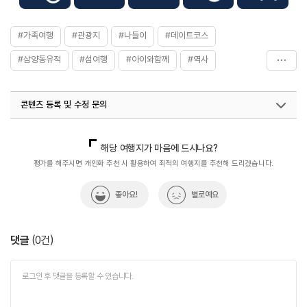
#가족여행
#관광지
#나들이
#데이트코스
#삼양동유적
#섬여행
#아이와함께
#역사
#연인과함께
#유적지
#자연좋은곳
콘텐츠 등록 및 수정 문의
#전통&역사문화체험
#제주권
#제주도삼양동유적
#제주삼양동유적
#제주삼양유적
#제주유적
국내디지털마케팅팀
033-813-3500
열린관광콘텐츠팀(열린관광-모두의여행)
033-738-3425
해당 여행지가 마음에 드시나요?
#체험학습
#친구와함께
#힐링
평가를 해주시면 개인화 추천 시 활용하여 최적의 여행지를 추천해 드리겠습니다.
좋아요!
별로예요
댓글
(
0
건)