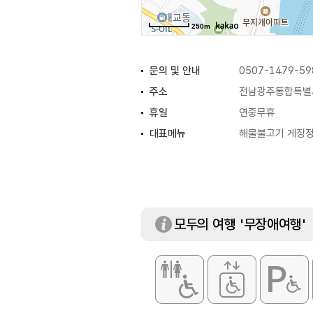
250m
문의 및 안내
0507-1479-59
주소
전남광주통합특별시
휴일
연중무휴
대표메뉴
해물불고기 게장
모두의 여행 '무장애여행'