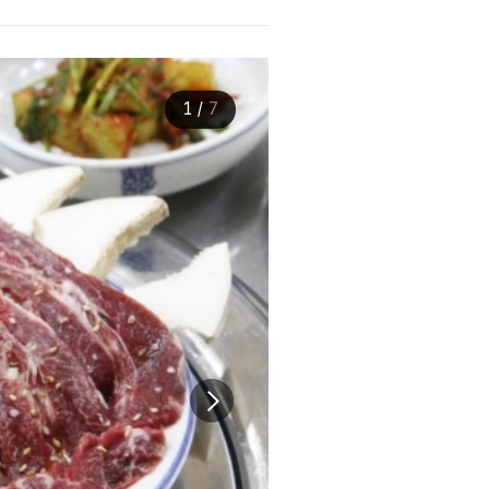
1
/
7