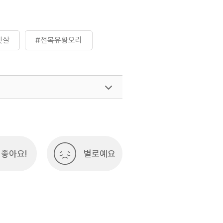
빗살
#전복유황오리
좋아요!
별로예요