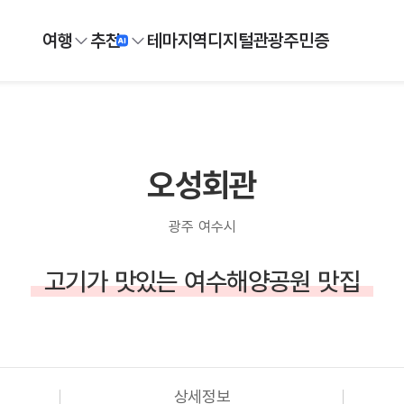
여행
추천
테마
지역
디지털
관광주민증
오성회관
광주 여수시
고기가 맛있는 여수해양공원 맛집
상세정보