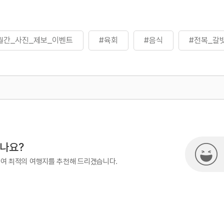
월간_사진_제보_이벤트
#육회
#음식
#전복_갈
500
시나요?
하여 최적의 여행지를 추천해 드리겠습니다.