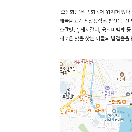
‘오성회관’은 종화동에 위치해 있다
해물불고기 게장정식은 활전복, 산 낙
소갈빗살, 돼지갈비, 육회비빔밥 등
새로운 맛을 찾는 이들의 발걸음을