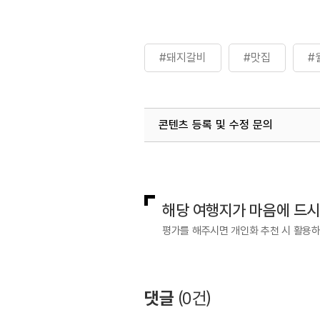
#돼지갈비
#맛집
#
콘텐츠 등록 및 수정 문의
국내디지털마케팅팀
033-813-3
해당 여행지가 마음에 드
평가를 해주시면 개인화 추천 시 활용
댓글
(
0
건)