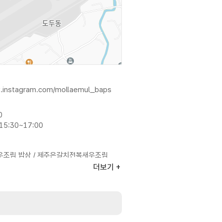
w.instagram.com/mollaemul_baps
0
5:30~17:00
조림 밥상 / 제주은갈치전복새우조림
럭전복새우조림&활우럭탕수 밥상 등
더보기