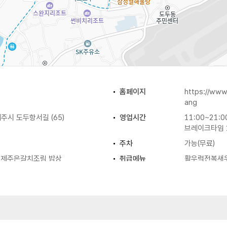
홈페이지
https://ww
ang
시 도두항서길 (65)
영업시간
11:00~21:0
브레이크타임 1
주차
가능(무료)
/ 제주은갈치조림 밥상
취급메뉴
활우럭전복새우
밥상 / 활우