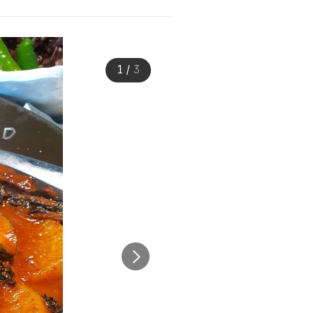
1
/
3