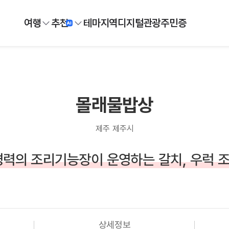
여행
추천
테마
지역
디지털
관광주민증
몰래물밥상
제주 제주시
경력의 조리기능장이 운영하는 갈치, 우럭 
상세정보