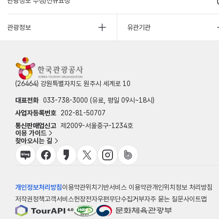
관광정보 수정/신규요청
관광정보
유관기관
(26464) 강원특별자치도 원주시 세계로 10
대표전화
033-738-3000 (유료, 평일 09시~18시)
사업자등록번호
202-81-50707
통신판매업신고
제2009-서울중구-1234호
이용 가이드
찾아오시는 길
개인정보처리방침
이용약관
위치기반서비스 이용약관
개인위치정보 처리방침
저작권정책
고객서비스헌장
전자우편무단수집거부
자주 묻는 질문
사이트맵