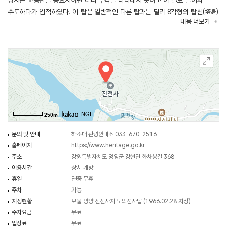
당시는 교종만을 중요시하던 때라 두각을 나타내지 못하고 이 절로 들어와
수도하다가 입적하였다. 이 탑은 일반적인 다른 탑과는 달리 8각형의 탑신(塔身)
내용
더보기
을 하고 있으면서도, 그 아랫부분이 석탑에서와 같은 2단의 4각 기단(基壇)을
하고 있어 보는 이의 호기심을 자아낸다. 2단으로 이루어진 기단은 각 면마다
모서리와 중앙에 기둥 모양을 새기고, 그 위로 탑신을 괴기 위한 8각의 돌을
두었는데, 옆면에는 연꽃을 조각하여 둘렀다. 8각의 기와집 모양을 한 탑신은
몸돌의 한쪽 면에만 문짝 모양의 조각을 하였을 뿐 다른 장식은 하지 않았다.
지붕돌은 밑면이 거의 수평을 이루고 있으며, 낙수면은 서서히 내려오다 끝에서
부드러운 곡선을 그리며 위로 살짝 들려 있다. 석탑을 보고 있는 듯한 기단의
구조는 다른 곳에서는 찾아볼 수 없는 모습이다. 도의선사의 묘탑으로 볼 때
, NGII
250m
우리나라 석조부도의 첫 출발점이 되며, 세워진 시기는 9세기 중반쯤이 아닐까
한다. 전체적으로 단단하고 치밀하게 돌을 다듬은 데서 오는 단정함이 느껴지며,
문의 및 안내
하조대 관광안내소 033-670-2516
장식을 자제하면서 간결하게 새긴 조각들은 명쾌하다.
홈페이지
https://www.heritage.go.kr
주소
강원특별자치도 양양군 강현면 화채봉길 368
(출처 : 국가유산청)
이용시간
상시 개방
휴일
연중 무휴
주차
가능
지정현황
보물 양양 진전사지 도의선사탑 (1966.02.28 지정)
주차요금
무료
입장료
무료