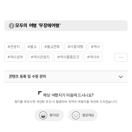
모두의 여행 '무장애여행'
#관광지
#불교
#불교문화
#사찰여행
#역사
#역사공부
#역사관광지
#역사를품은곳
#역사속
#역사속으로
#역사유적
#역사유적지
#역사이야기
콘텐츠 등록 및 수정 문의
#역사탐험
#전통사찰
국내디지털마케팅팀
033-813-3500
해당 여행지가 마음에 드시나요?
평가를 해주시면 개인화 추천 시 활용하여 최적의 여행지를 추천해 드리겠습니다.
좋아요!
별로예요