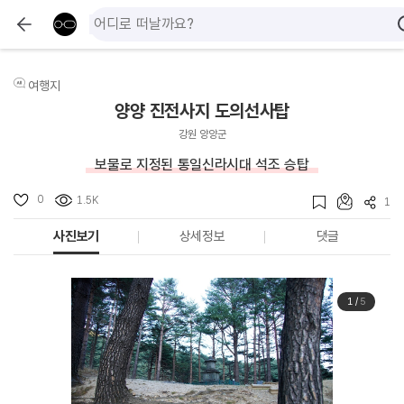
여행지
양양 진전사지 도의선사탑
강원 양양군
보물로 지정된 통일신라시대 석조 승탑
0
1.5K
1
사진보기
상세정보
댓글
1
/
5