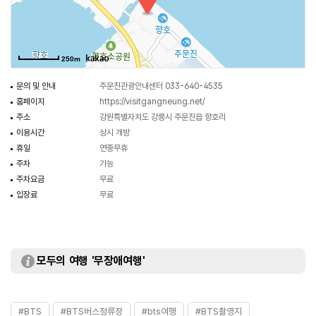
250m
문의 및 안내
주문진관광안내센터 033-640-4535
홈페이지
https://visitgangneung.net/
주소
강원특별자치도 강릉시 주문진읍 향호리
이용시간
상시 개방
휴일
연중무휴
주차
가능
주차요금
무료
입장료
무료
모두의 여행 '무장애여행'
#BTS
#BTS버스정류장
#bts여행
#BTS촬영지