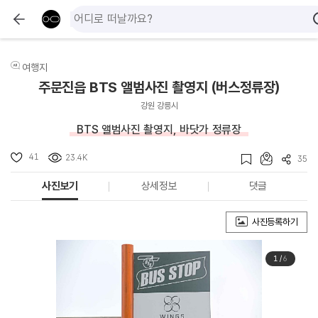
여행지
주문진읍 BTS 앨범사진 촬영지 (버스정류장)
강원 강릉시
BTS 앨범사진 촬영지, 바닷가 정류장
41
23.4K
35
사진보기
상세정보
댓글
사진등록하기
1
/
6