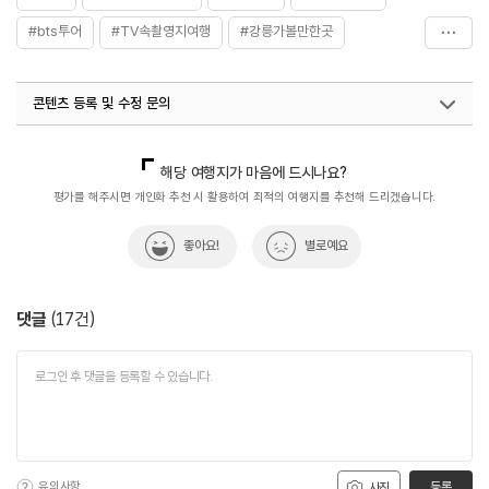
#bts투어
#TV속촬영지여행
#강릉가볼만한곳
#관광지
#남녀노소
#사진찍기
#사진찍기좋은곳
콘텐츠 등록 및 수정 문의
#사진촬영
#사진촬영명소
#자연좋은곳
#자연풍경
#자연환경
#주문진읍
#주문진해변
#친구와함께
국내디지털마케팅팀
033-813-3500
해당 여행지가 마음에 드시나요?
#향호해변
평가를 해주시면 개인화 추천 시 활용하여 최적의 여행지를 추천해 드리겠습니다.
좋아요!
별로예요
댓글
(
17
건)
유의사항
등록
사진