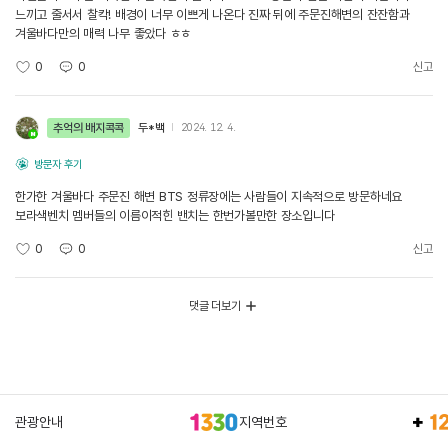
느끼고 줄서서 찰칵! 배경이 너무 이쁘게 나온다 진짜 뒤에 주문진해변의 잔잔함과
겨울바다만의 매력 나무 좋았다 ㅎㅎ
0
0
신고
추억의 배지콕콕
두*백
2024. 12. 4.
방문자 후기
한가한 겨울바다 주문진 해변 BTS 정류장에는 사람들이 지속적으로 방문하네요
보라색벤치 멤버들의 이름이적힌 밴치는 한번가볼만한 장소입니다
0
0
신고
댓글 더보기
관광안내
지역번호