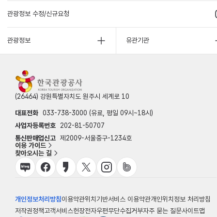
관광정보 수정/신규요청
관광정보
유관기관
(26464) 강원특별자치도 원주시 세계로 10
대표전화
033-738-3000 (유료, 평일 09시~18시)
사업자등록번호
202-81-50707
통신판매업신고
제2009-서울중구-1234호
이용 가이드
찾아오시는 길
개인정보처리방침
이용약관
위치기반서비스 이용약관
개인위치정보 처리방침
저작권정책
고객서비스헌장
전자우편무단수집거부
자주 묻는 질문
사이트맵