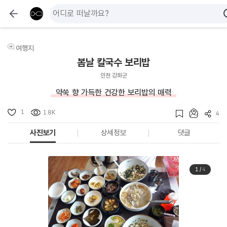
여행지
봄날 칼국수 보리밥
인천 강화군
약쑥 향 가득한 건강한 보리밥의 매력
1
1.8K
4
사진보기
상세정보
댓글
1
/
4