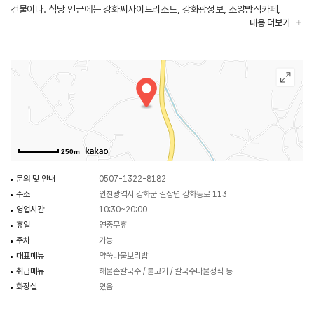
건물이다. 식당 인근에는 강화씨사이드리조트, 강화광성보, 조양방직카페,
내용
더보기
평화전망대, 종양방직 등이 있어 연계 관광을 할 수 있다.
250m
문의 및 안내
0507-1322-8182
주소
인천광역시 강화군 길상면 강화동로 113
영업시간
10:30~20:00
휴일
연중무휴
주차
가능
대표메뉴
약쑥나물보리밥
취급메뉴
해물손칼국수 / 불고기 / 칼국수나물정식 등
화장실
있음