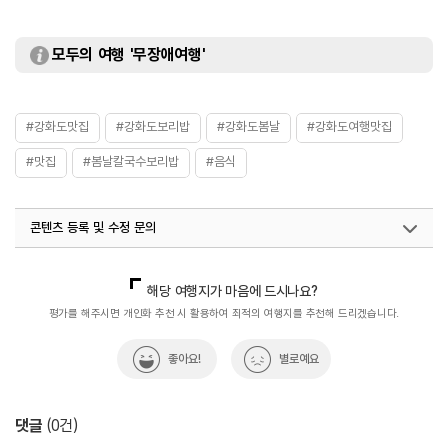
모두의 여행 '무장애여행'
#강화도맛집
#강화도보리밥
#강화도봄날
#강화도여행맛집
#맛집
#봄날칼국수보리밥
#음식
콘텐츠 등록 및 수정 문의
국내디지털마케팅팀
033-813-3500
해당 여행지가 마음에 드시나요?
평가를 해주시면 개인화 추천 시 활용하여 최적의 여행지를 추천해 드리겠습니다.
좋아요!
별로예요
댓글
(
0
건)