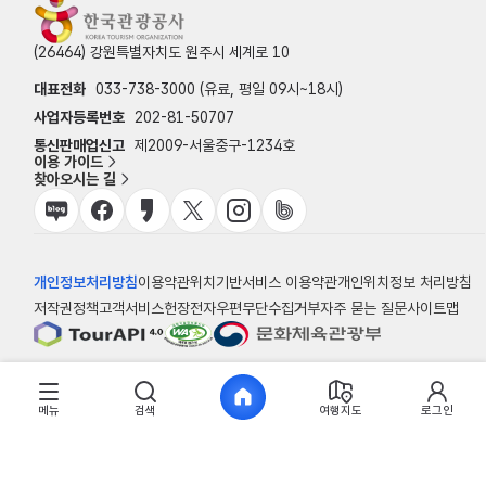
(26464) 강원특별자치도 원주시 세계로 10
대표전화
033-738-3000 (유료, 평일 09시~18시)
사업자등록번호
202-81-50707
통신판매업신고
제2009-서울중구-1234호
이용 가이드
찾아오시는 길
개인정보처리방침
이용약관
위치기반서비스 이용약관
개인위치정보 처리방침
저작권정책
고객서비스헌장
전자우편무단수집거부
자주 묻는 질문
사이트맵
© 한국관광공사
메뉴
검색
여행지도
로그인