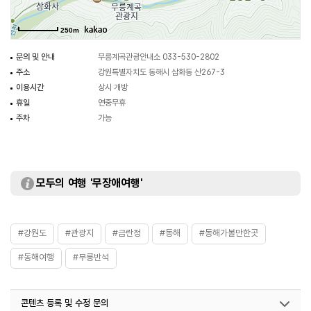
250m
문의 및 안내
무릉계곡관광안내소 033-530-2802
주소
강원특별자치도 동해시 삼화동 산267-3
이용시간
상시 개방
휴일
연중무휴
주차
가능
모두의 여행 '무장애여행'
#강원도
#관광지
#금란정
#동해
#동해가볼만한곳
#동해여행
#무릉반석
콘텐츠 등록 및 수정 문의