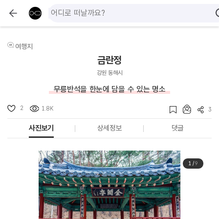
여행지
금란정
강원 동해시
무릉반석을 한눈에 담을 수 있는 명소
2
1.8K
3
사진보기
상세정보
댓글
1
/
9