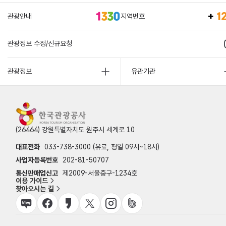
관광안내
지역번호
관광정보 수정/신규요청
관광정보
유관기관
(26464) 강원특별자치도 원주시 세계로 10
대표전화
033-738-3000 (유료, 평일 09시~18시)
사업자등록번호
202-81-50707
통신판매업신고
제2009-서울중구-1234호
이용 가이드
찾아오시는 길