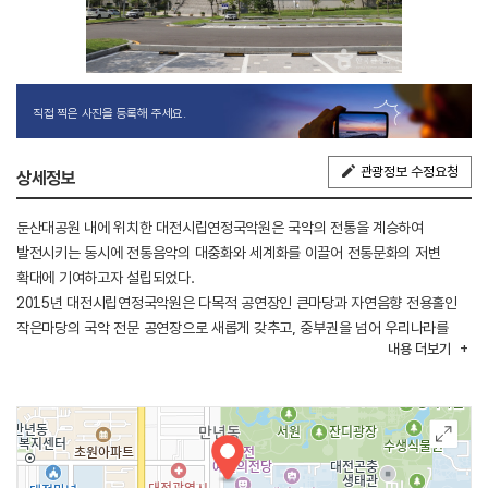
직접 찍은 사진을 등록해 주세요.
관광정보 수정요청
상세정보
둔산대공원 내에 위치한 대전시립연정국악원은 국악의 전통을 계승하여
발전시키는 동시에 전통음악의 대중화와 세계화를 이끌어 전통문화의 저변
확대에 기여하고자 설립되었다.
2015년 대전시립연정국악원은 다목적 공연장인 큰마당과 자연음향 전용홀인
작은마당의 국악 전문 공연장으로 새롭게 갖추고, 중부권을 넘어 우리나라를
내용
더보기
대표하는 전통예술기관으로 거듭나고 있다. 연간 기획공연 외 전통예술교육
프로그램, 자료실 운영 등 몸으로 체험할 수 있는 장을 마련하여 전통음악의
보급과 지역 국악 저변 확충에도 기여하고 있다.
대전시립연정국악원은 둔산대로를 통해 접근할 수 있으며, 대중교통은 대전
시내버스를 이용할 수 있고 대전시티투어 버스도 정차한다. 주변에는
한밭수목원, 엑스포시민광장, 엑스포과학공원, 정부대전청사 등이 있다.