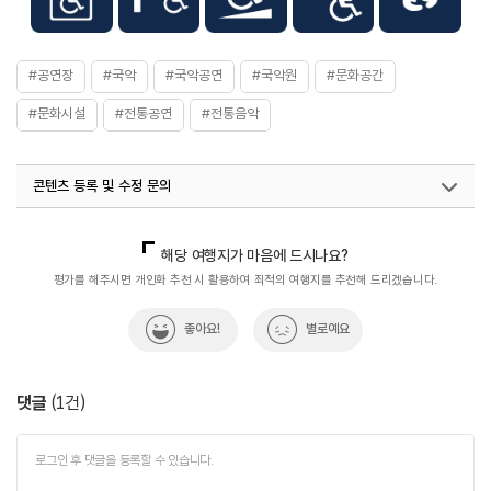
#공연장
#국악
#국악공연
#국악원
#문화공간
#문화시설
#전통공연
#전통음악
콘텐츠 등록 및 수정 문의
국내디지털마케팅팀
033-813-3500
열린관광콘텐츠팀(열린관광-모두의여행)
033-738-3425
해당 여행지가 마음에 드시나요?
평가를 해주시면 개인화 추천 시 활용하여 최적의 여행지를 추천해 드리겠습니다.
좋아요!
별로예요
댓글
(
1
건)