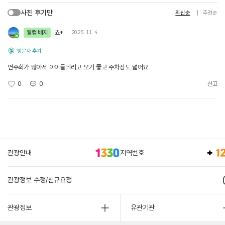
사진 후기만
최신순
추천순
웰컴 배지
쵸*
2025. 11. 4.
방문자 후기
연주회가 많아서 아이들데리고 오기 좋고 주차장도 넓어요
0
0
신고
관광안내
지역번호
관광정보 수정/신규요청
관광정보
유관기관