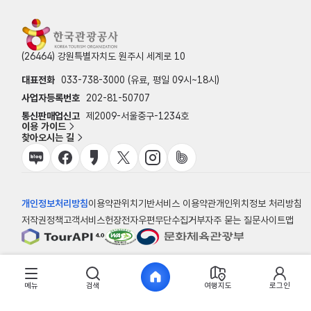
(26464) 강원특별자치도 원주시 세계로 10
대표전화
033-738-3000 (유료, 평일 09시~18시)
사업자등록번호
202-81-50707
통신판매업신고
제2009-서울중구-1234호
이용 가이드
찾아오시는 길
개인정보처리방침
이용약관
위치기반서비스 이용약관
개인위치정보 처리방침
저작권정책
고객서비스헌장
전자우편무단수집거부
자주 묻는 질문
사이트맵
© 한국관광공사
메뉴
검색
여행지도
로그인