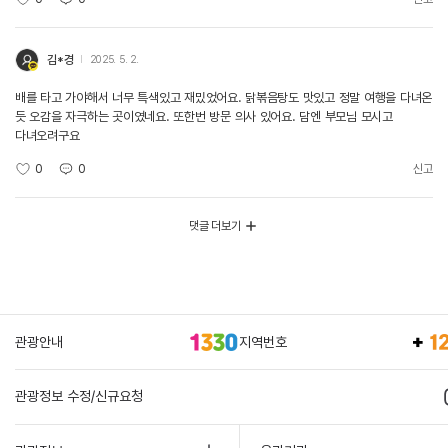
김*경
2025. 5. 2.
배를 타고 가야해서 너무 특색있고 재밌었어요. 닭볶음탕도 맛있고 정말 여행을 다녀온
듯 오감을 자극하는 곳이였네요. 또한번 방문 의사 있어요. 담엔 부모님 모시고
다녀오려구요
0
0
신고
댓글 더보기
관광안내
지역번호
관광정보 수정/신규요청