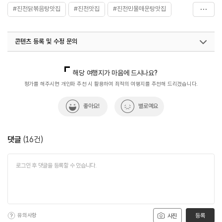
#진천닭볶음탕맛집
#진천맛집
#진천민물매운탕맛집
#진천백숙맛집
콘텐츠 등록 및 수정 문의
국내디지털마케팅팀
033-813-3500
해당 여행지가 마음에 드시나요?
평가를 해주시면 개인화 추천 시 활용하여 최적의 여행지를 추천해 드리겠습니다.
좋아요!
별로예요
댓글
(
16
건)
유의사항
등록
사진