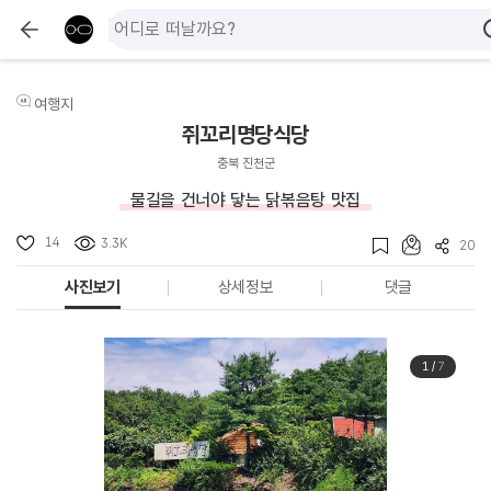
여행지
쥐꼬리명당식당
충북 진천군
물길을 건너야 닿는 닭볶음탕 맛집
14
3.3K
20
사진보기
상세정보
댓글
1
/
7