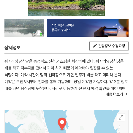
직접 찍은 사진을
등록해 주세요.
관광정보 수정요청
상세정보
쥐꼬리명당식당은 충청북도 진천군 초평면 화산리에 있다. 쥐꼬리명당식당은
배를 타고 저수지를 건너서 가야 하기 때문에 예약해야 입장할 수 있는
식당이다. 예약 시간에 맞춰 선착장으로 가면 업주가 배를 타고 데리러 온다.
예약은 오전 9시부터 전화를 통해 가능하며, 당일 예약만 가능하다. 약 2분 정도
배를 타면 음식점에 도착한다. 자리로 이동하기 전 먼저 예약 확인을 해야 하며,
내용
더보기
주류 및 공깃밥 등 추가 요청 사항이 있을 시 직접 주방으로 가서 주문을
진행해야 한다. 외관과 인테리어에서는 오랜 세월의 흔적이 느껴진다. 좌석은
내부와 외부에 모두 있으며, 외부 평상에서는 저수지를 바라보며 식사를 할 수
있다. 대표 메뉴는 토종닭으로 만든 닭볶음탕이고 이 밖에도 옛날백숙,
민물새우탕 등을 판다. 진천IC에서 가깝고, 주변에 진천농다리,
한반도지형전망공원이 있다.