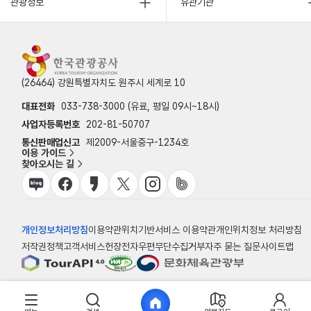
관광정보
유관기관
(26464) 강원특별자치도 원주시 세계로 10
대표전화
033-738-3000 (유료, 평일 09시~18시)
사업자등록번호
202-81-50707
통신판매업신고
제2009-서울중구-1234호
이용 가이드
찾아오시는 길
개인정보처리방침
이용약관
위치기반서비스 이용약관
개인위치정보 처리방침
저작권정책
고객서비스헌장
전자우편무단수집거부
자주 묻는 질문
사이트맵
© 한국관광공사