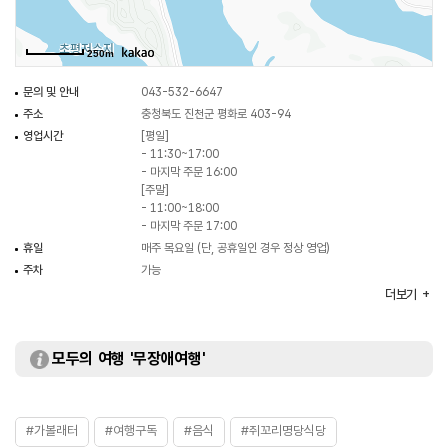
250m
문의 및 안내
043-532-6647
주소
충청북도 진천군 평화로 403-94
영업시간
[평일]
- 11:30~17:00
- 마지막 주문 16:00
[주말]
- 11:00~18:00
- 마지막 주문 17:00
휴일
매주 목요일 (단, 공휴일인 경우 정상 영업)
주차
가능
대표메뉴
닭볶음탕
더보기
취급메뉴
옛날백숙 / 민물새우탕
화장실
있음
모두의 여행 '무장애여행'
#가볼래터
#여행구독
#음식
#쥐꼬리명당식당