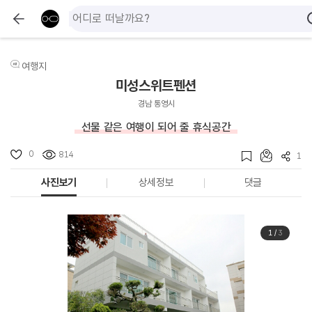
여행지
미성스위트펜션
경남 통영시
선물 같은 여행이 되어 줄 휴식공간
0
814
1
사진보기
상세정보
댓글
1
/
3