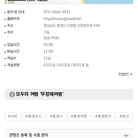
250m
문의 및 안내
070-4364-9531
홈페이지
http://misungsweet.kr/
주소
경상남도 통영시 산양읍 산양일주로 594
주차
가능
요금 (무료)
입실시간
15:00
퇴실시간
11:00
객실수
12실
객실유형
A201호 / A202호 / B201호 등
부대시설
야외수영장 / 바비큐장
더보기
모두의 여행 '무장애여행'
#숙박
#통영숙소
#통영시
#통영여행
#통영펜션
#펜션
콘텐츠 등록 및 수정 문의