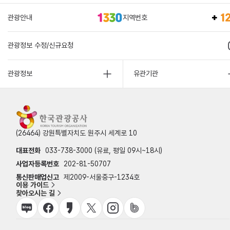
관광안내
지역번호
관광정보 수정/신규요청
관광정보
유관기관
(26464) 강원특별자치도 원주시 세계로 10
대표전화
033-738-3000 (유료, 평일 09시~18시)
사업자등록번호
202-81-50707
통신판매업신고
제2009-서울중구-1234호
이용 가이드
찾아오시는 길