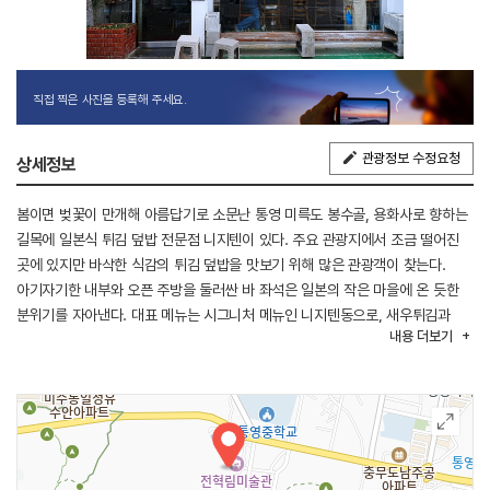
직접 찍은 사진을 등록해 주세요.
관광정보 수정요청
상세정보
봄이면 벚꽃이 만개해 아름답기로 소문난 통영 미륵도 봉수골, 용화사로 향하는
길목에 일본식 튀김 덮밥 전문점 니지텐이 있다. 주요 관광지에서 조금 떨어진
곳에 있지만 바삭한 식감의 튀김 덮밥을 맛보기 위해 많은 관광객이 찾는다.
아기자기한 내부와 오픈 주방을 둘러싼 바 좌석은 일본의 작은 마을에 온 듯한
분위기를 자아낸다. 대표 메뉴는 시그니처 메뉴인 니지텐동으로, 새우튀김과
내용
더보기
제철 생선, 갑오징어, 연근, 꽈리고추 등 다양한 튀김이 한 그릇에 담겨 나온다.
텐동을 맛있게 즐기는 방법은 튀김을 앞접시에 덜어낸 뒤 양념이 더해진 달걀을
터뜨려 밥과 비벼 먹는 것이다. 니지텐의 튀김은 느끼하지 않고 끝까지 바삭한
식감을 유지해 텐동 마니아들의 발길이 이어지는 맛집이다.