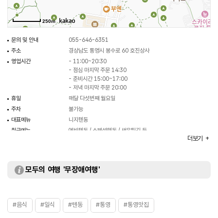
250m
문의 및 안내
055-646-6351
주소
경상남도 통영시 봉수로 60 호진상사
영업시간
- 11:00~20:30
- 점심 마지막 주문 14:30
- 준비시간 15:00~17:00
- 저녁 마지막 주문 20:00
휴일
매달 다섯번째 월요일
주차
불가능
대표메뉴
니지텐동
취급메뉴
에비텐동 / 스페셜텐동 / 새우튀김 등
더보기
화장실
있음
모두의 여행 '무장애여행'
#음식
#일식
#텐동
#통영
#통영맛집