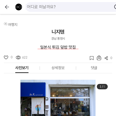
여행지
니지텐
경남 통영시
일본식 튀김 덮밥 맛집
0
622
0
사진보기
상세정보
댓글
1
/
5