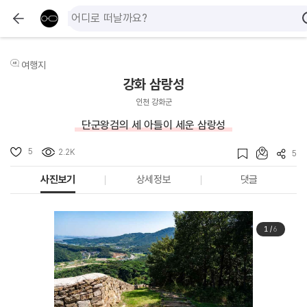
여행지
강화 삼랑성
인천 강화군
단군왕검의 세 아들이 세운 삼랑성
5
2.2K
5
사진보기
상세정보
댓글
1
/
6