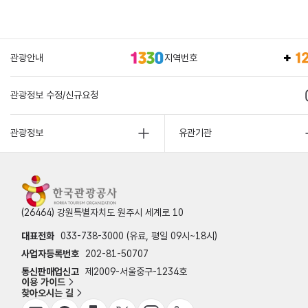
관광안내
지역번호
관광정보 수정/신규요청
관광정보
유관기관
(26464) 강원특별자치도 원주시 세계로 10
대표전화
033-738-3000 (유료, 평일 09시~18시)
사업자등록번호
202-81-50707
통신판매업신고
제2009-서울중구-1234호
이용 가이드
찾아오시는 길