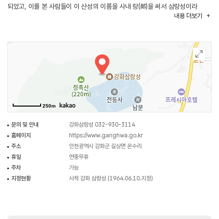
되었고, 이를 본 사람들이 이 산성의 이름을 사내 랑(郞)을 써서 삼랑성이라
내용
더보기
불렀으며, 강화도 남쪽 해발 222m의 정족산에 있어 정족산성으로도 불린다.
마니산 참성단과 더불어 단군과 관련된 역사 유적이다. 성을 쌓은 시기는
명확하지 않지만 거친 자연 활석을 이용한 삼국시대 축성기법을 사용한 것으로
보아 시기를 추정할 뿐이다. 1739년(영조 15)에 중수하면서 남문에 문루를
건립하고 종해루라 하였고, 1764년(영조 40)에 다시 성을 중수했다. 1866년
(고종 3) 병인양요 때 양헌수 부대가 프랑스군을 물리친 승전지이다. 삼랑성
안에는 우리나라에서 가장 오래된 사찰이자 강화에서 제일 큰 절인 전등사가
있다.
250m
문의 및 안내
강화삼랑성 032-930-3114
홈페이지
https://www.ganghwa.go.kr
주소
인천광역시 강화군 길상면 온수리
휴일
연중무휴
주차
가능
지정현황
사적 강화 삼랑성 (1964.06.10.지정)