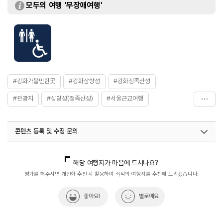
모두의 여행 '무장애여행'
#강화가볼만한곳
#강화삼랑성
#강화정족산성
#관광지
#삼랑성(정족산성)
#서울근교여행
#아이와함께
#역사
#역사공부
#역사관광지
콘텐츠 등록 및 수정 문의
#역사를품은곳
#역사문화재
#역사여행
#역사유적
#역사유적지
#역사이야기
#역사탐방
#역사탐험
국내디지털마케팅팀
033-813-3500
열린관광콘텐츠팀(열린관광-모두의여행)
033-738-3425
해당 여행지가 마음에 드시나요?
#연중무휴
평가를 해주시면 개인화 추천 시 활용하여 최적의 여행지를 추천해 드리겠습니다.
좋아요!
별로예요