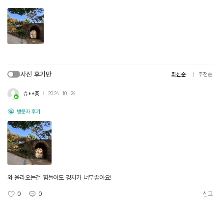
사진 후기만
최신순
추천순
슈**총
2024. 10. 26.
방문자 후기
와 올라오는건 힘들어도 경치가 너무좋아요!
0
0
신고