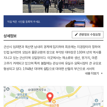
직접 찍은 사진을 등록해 주세요.
관광정보 수정요청
상세정보
군산시 임피면과 옥산면 남내리 경계에 입지하여 최초에는 지경장이라 칭하여
인접 농어민의 모임과 물문교환의 장으로 부각된 대야장은 100여 년의 역사를
지니고 있는 군산지역 오일장이다. 이곳에서는 채소류와 생선, 옷가지, 마른
고추가 거래되고 있으며 특히 봄철에는 관상수와 유실수 묘목시장이 큰 규모로
형성되고 있다. 1948년 대야역 설립으로 대야면 산월리 부근으로 서서히
내용
더보기
이전되어 현재의 장터가 형성되었다고 한다. 한때는 우시장으로 더 이름 날렸던
대야 오일장은 90년대까지만 해도 소와 돼지가 거래되어 수천 명이 모여들
정도로 이름을 날렸는데 우시장 폐쇄 이후 현재는 예전 같은 활기를 느낄 수는
없지만 지금은 나무시장의 활성화로 예전의 명성을 되찾고자 노력하고 있다.