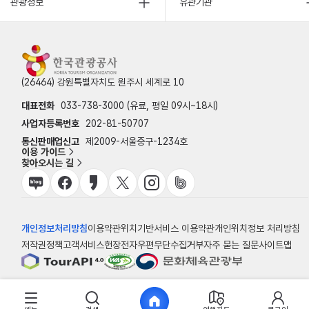
관광정보
유관기관
(26464) 강원특별자치도 원주시 세계로 10
대표전화
033-738-3000 (유료, 평일 09시~18시)
사업자등록번호
202-81-50707
통신판매업신고
제2009-서울중구-1234호
이용 가이드
찾아오시는 길
개인정보처리방침
이용약관
위치기반서비스 이용약관
개인위치정보 처리방침
저작권정책
고객서비스헌장
전자우편무단수집거부
자주 묻는 질문
사이트맵
© 한국관광공사