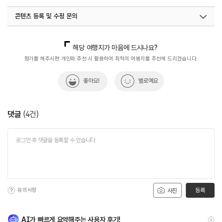
#아이와함께
#오일장
#월간_사진_제보_이벤트
콘텐츠 등록 및 수정 문의
#전통시장
#전통시장투어
#친구와함께
국내디지털마케팅팀
033-813-3500
해당 여행지가 마음에 드시나요?
평가를 해주시면 개인화 추천 시 활용하여 최적의 여행지를 추천해 드리겠습니다.
좋아요!
별로예요
댓글
(
4
건)
유의사항
등록
사진
AI가 빠르게 요약해주는 사용자 후기!