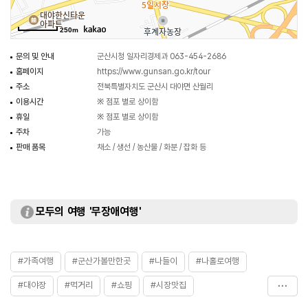
250m
문의 및 안내
군산시청 일자리경제과 063-454-2686
홈페이지
https://www.gunsan.go.kr/tour
주소
전북특별자치도 군산시 대야면 산월리
이용시간
※ 점포 별로 상이함
휴일
※ 점포 별로 상이함
주차
가능
판매 품목
채소 / 생선 / 농산물 / 화분 / 잡화 등
모두의 여행 '무장애여행'
#가족여행
#군산가볼만한곳
#나들이
#나홀로여행
#대야장
#먹거리
#쇼핑
#시장맛집