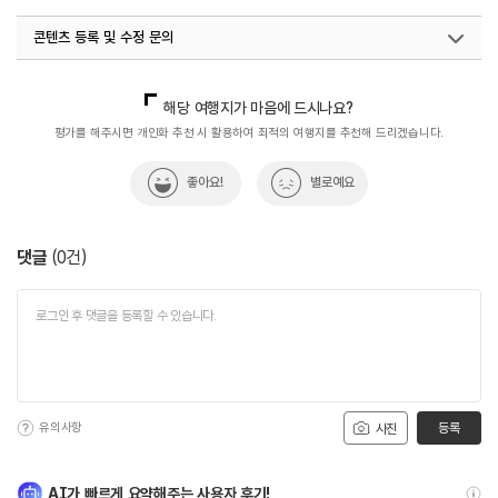
콘텐츠 등록 및 수정 문의
국내디지털마케팅팀
033-813-3500
해당 여행지가 마음에 드시나요?
평가를 해주시면 개인화 추천 시 활용하여 최적의 여행지를 추천해 드리겠습니다.
좋아요!
별로예요
댓글
(
0
건)
유의사항
등록
사진
AI가 빠르게 요약해주는 사용자 후기!