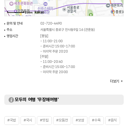
250m
문의 및 안내
02-720-4490
주소
서울특별시 종로구 인사동9길 16 (관훈동)
영업시간
[평일]
- 11:00~21:00
- 준비시간 15:00~17:00
- 마지막 주문 20:20
[주말]
- 11:00~20:40
- 준비시간 15:00~17:00
- 마지막 주문 20:00
휴일
연중무휴
더보기
주차
가능
대표메뉴
국시
취급메뉴
국밥 / 떡만두국 / 소고기 수육 / 참문어 / 모듬전 등
모두의 여행 '무장애여행'
화장실
있음
#국밥
#국시
#맛집
#모둠전
#보쌈
#수육
#음식