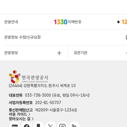
관광안내
지역번호
관광정보 수정/신규요청
관광정보
유관기관
(26464) 강원특별자치도 원주시 세계로 10
대표전화
033-738-3000 (유료, 평일 09시~18시)
사업자등록번호
202-81-50707
통신판매업신고
제2009-서울중구-1234호
이용 가이드
찾아오시는 길