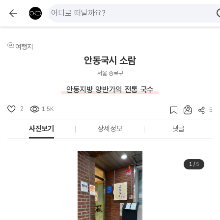
여행지
안동국시 소람
서울 종로구
안동지방 양반가의 전통 국수
2
1.5K
5
사진보기
상세정보
댓글
1
/
5