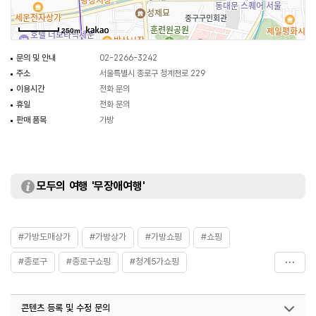
250m
문의 및 안내
02-2266-3242
주소
서울특별시 종로구 청계천로 229
이용시간
전화 문의
휴일
전화 문의
판매 품목
가방
모두의 여행 '무장애여행'
#가방도매상가
#가방상가
#가방쇼핑
#쇼핑
#종로구
#종로구쇼핑
#청계5가쇼핑
#청계천가방도매상가
#청오가방도매상가
콘텐츠 등록 및 수정 문의