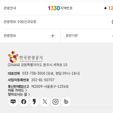
관광안내
지역번호
관광정보 수정/신규요청
관광정보
유관기관
(26464) 강원특별자치도 원주시 세계로 10
대표전화
033-738-3000 (유료, 평일 09시~18시)
사업자등록번호
202-81-50707
통신판매업신고
제2009-서울중구-1234호
이용 가이드
찾아오시는 길