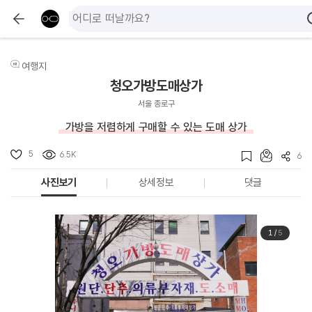
여행지
청오가방도매상가
서울 종로구
가방을 저렴하게 구매할 수 있는 도매 상가
5
6.5K
6
사진보기
상세정보
댓글
1
/
5