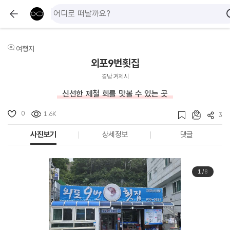
여행지
외포9번횟집
경남 거제시
신선한 제철 회를 맛볼 수 있는 곳
0
1.6K
3
사진보기
상세정보
댓글
1
/
8