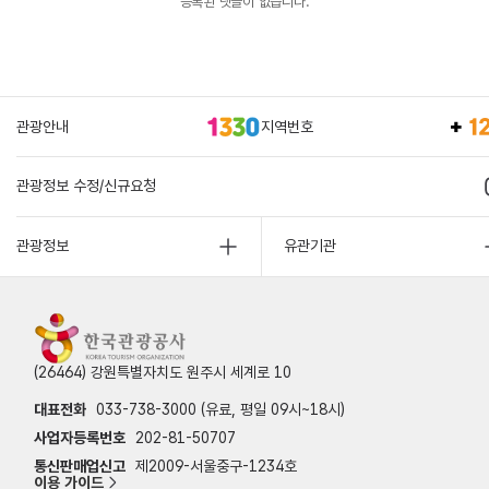
등록된 댓글이 없습니다.
관광안내
지역번호
관광정보 수정/신규요청
관광정보
유관기관
(26464) 강원특별자치도 원주시 세계로 10
대표전화
033-738-3000 (유료, 평일 09시~18시)
사업자등록번호
202-81-50707
통신판매업신고
제2009-서울중구-1234호
이용 가이드