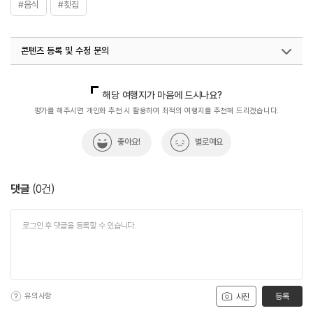
#음식
#횟집
콘텐츠 등록 및 수정 문의
국내디지털마케팅팀
033-813-3500
해당 여행지가 마음에 드시나요?
평가를 해주시면 개인화 추천 시 활용하여 최적의 여행지를 추천해 드리겠습니다.
좋아요!
별로예요
댓글
(
0
건)
유의사항
등록
사진