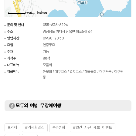
250m
문의 및 안내
055-636-6294
주소
경상남도 거제시 장목면 외포5길 64
영업시간
09:30~20:30
휴일
연중무휴
주차
가능
좌석수
88석
대표메뉴
모둠회
취급메뉴
하모회 / 대구코스 / 멸치코스 / 해물물회 / 대구떡국 / 아구찜
등
모두의 여행 '무장애여행'
#거제
#거제회맛집
#생선회
#월간_사진_제보_이벤트