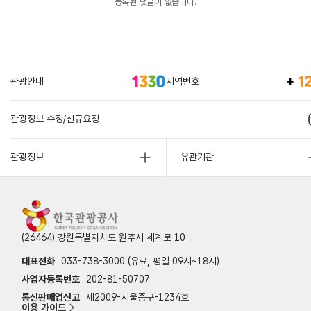
등록된 댓글이 없습니다.
관광안내
지역번호
관광정보 수정/신규요청
관광정보
유관기관
(26464) 강원특별자치도 원주시 세계로 10
대표전화
033-738-3000 (유료, 평일 09시~18시)
사업자등록번호
202-81-50707
통신판매업신고
제2009-서울중구-1234호
이용 가이드