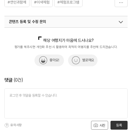
#연인과함께
#이색체험
#체험프로그램
#친구와함께
#카누
#카누체험
#카누카약체험
콘텐츠 등록 및 수정 문의
#혼자여행
#휴식공간
#휴식여행
#휴식하기
#휴식하기좋은곳
#힐링&여행
#힐링&휴양
국내디지털마케팅팀
033-813-3500
해당 여행지가 마음에 드시나요?
평가를 해주시면 개인화 추천 시 활용하여 최적의 여행지를 추천해 드리겠습니다.
좋아요!
별로예요
댓글
(
0
건)
유의사항
등록
사진