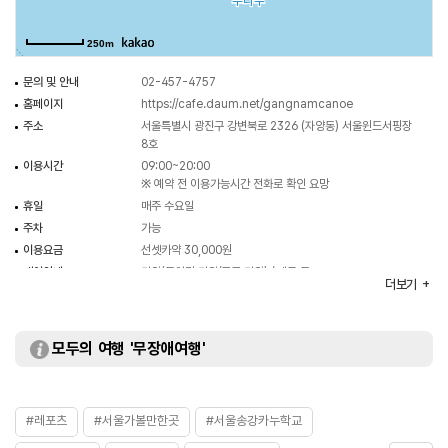
250m
문의 및 안내
02-457-4757
홈페이지
https://cafe.daum.net/gangnamcanoe
주소
서울특별시 광진구 강변북로 2326 (자양동) 서울윈드서핑장
8호
이용시간
09:00~20:00
※ 예약 전 이용가능시간 전화로 확인 요망
휴일
매주 수요일
주차
가능
이용요금
선셋카약 30,000원
대여안내
카약(투어링 카약/급류 카약) / 패들 등
더보기
보유장비
투어링 카약 / 급류카약 등
화장실
있음
모두의 여행 '무장애여행'
#레포츠
#서울가볼만한곳
#서울송강카누학교