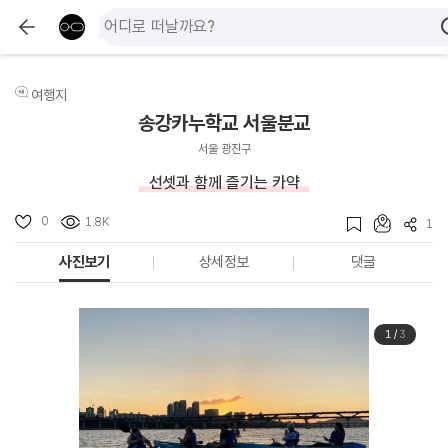
여행지
송강카누학교 서울분교
서울 광진구
선셋과 함께 즐기는 카약
0
1.8K
1
사진보기
상세정보
댓글
1
/
3