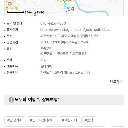
250m
문의 및 안내
070-4416-4250
홈페이지
https://www.instagram.com/goto_coffeebar/
주소
제주특별자치도 제주시 애월읍 구엄동3길 56
영업시간
10:00~18:00 (마지막 주문 17:50)
휴일
연중무휴
※ 변동될 수 있으므로 전화문의 요망
주차
가능
대표메뉴
필터커피
취급메뉴
테린느 / 라즈베리 테린느 / 크림소다 등
화장실
있음
더보기
모두의 여행 '무장애여행'
#감성카페
#빈티지인테리어
#애월카페
#음식