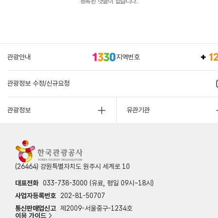
등록된 댓글이 없습니다.
관광안내
지역번호
관광정보 수정/신규요청
관광정보
유관기관
(26464) 강원특별자치도 원주시 세계로 10
대표전화
033-738-3000 (유료, 평일 09시~18시)
사업자등록번호
202-81-50707
통신판매업신고
제2009-서울중구-1234호
이용 가이드