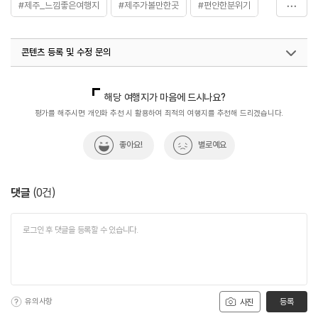
#제주_느낌좋은여행지
#제주가볼만한곳
#편안한분위기
#혼자가도좋은
#힐링공간
콘텐츠 등록 및 수정 문의
국내디지털마케팅팀
033-813-3500
해당 여행지가 마음에 드시나요?
평가를 해주시면 개인화 추천 시 활용하여 최적의 여행지를 추천해 드리겠습니다.
좋아요!
별로예요
댓글
(
0
건)
유의사항
등록
사진