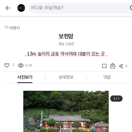
여행지
보현암
경남 고성군
13m 높이의 금동 약사여래 대불이 있는 곳
3
4.1K
4
사진보기
상세정보
댓글
1
/
5