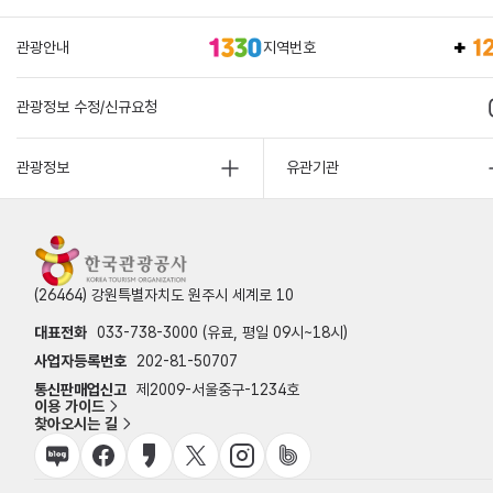
관광안내
지역번호
관광정보 수정/신규요청
관광정보
유관기관
(26464) 강원특별자치도 원주시 세계로 10
대표전화
033-738-3000 (유료, 평일 09시~18시)
사업자등록번호
202-81-50707
통신판매업신고
제2009-서울중구-1234호
이용 가이드
찾아오시는 길