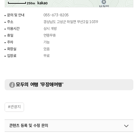
250m
문의 및 안내
055-673-8205
주소
경상남도 고성군 하일면 무선2길 1039
이용시간
상시 개방
휴일
연중무휴
주차
가능
화장실
있음
입장료
무료
모두의 여행 '무장애여행'
#관광지
콘텐츠 등록 및 수정 문의
국내디지털마케팅팀
033-813-3500