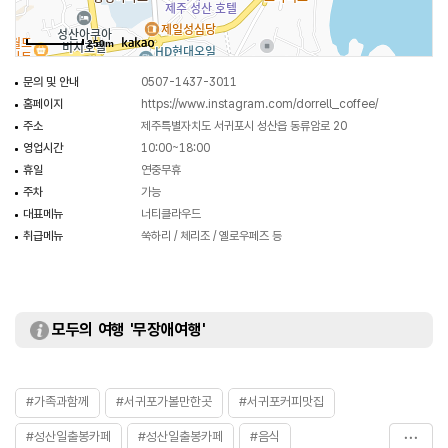
250m
문의 및 안내
0507-1437-3011
홈페이지
https://www.instagram.com/dorrell_coffee/
주소
제주특별자치도 서귀포시 성산읍 동류암로 20
영업시간
10:00~18:00
휴일
연중무휴
주차
가능
대표메뉴
너티클라우드
취급메뉴
쑥하리 / 체리조 / 옐로우페즈 등
모두의 여행 '무장애여행'
#가족과함께
#서귀포가볼만한곳
#서귀포커피맛집
#성산일출봉카페
#성산일출봉카페
#음식