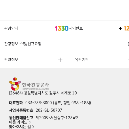
관광안내
지역번호
관광정보 수정/신규요청
관광정보
유관기관
(26464) 강원특별자치도 원주시 세계로 10
대표전화
033-738-3000 (유료, 평일 09시~18시)
사업자등록번호
202-81-50707
통신판매업신고
제2009-서울중구-1234호
이용 가이드
찾아오시는 길