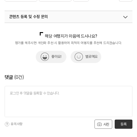
#커피맛집
#힐링공간
콘텐츠 등록 및 수정 문의
국내디지털마케팅팀
033-813-3500
해당 여행지가 마음에 드시나요?
평가를 해주시면 개인화 추천 시 활용하여 최적의 여행지를 추천해 드리겠습니다.
좋아요!
별로예요
댓글
(
0
건)
유의사항
등록
사진