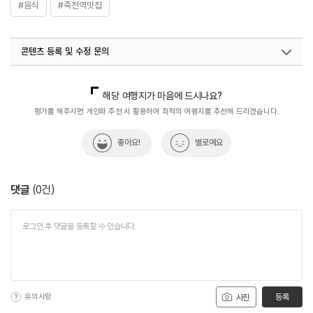
#음식
#죽전역맛집
콘텐츠 등록 및 수정 문의
국내디지털마케팅팀
033-813-3500
해당 여행지가 마음에 드시나요?
평가를 해주시면 개인화 추천 시 활용하여 최적의 여행지를 추천해 드리겠습니다.
좋아요!
별로예요
댓글
(
0
건)
유의사항
등록
사진