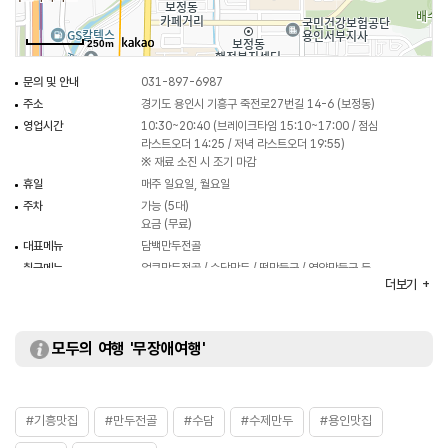
250m
문의 및 안내
031-897-6987
주소
경기도 용인시 기흥구 죽전로27번길 14-6 (보정동)
영업시간
10:30~20:40 (브레이크타임 15:10~17:00 / 점심
라스트오더 14:25 / 저녁 라스트오더 19:55)
※ 재료 소진 시 조기 마감
휴일
매주 일요일, 월요일
주차
가능 (5대)
요금 (무료)
대표메뉴
담백만두전골
취급메뉴
얼큰만두전골 / 수담만두 / 떡만둣국 / 영양만둣국 등
더보기
모두의 여행 '무장애여행'
#기흥맛집
#만두전골
#수담
#수제만두
#용인맛집