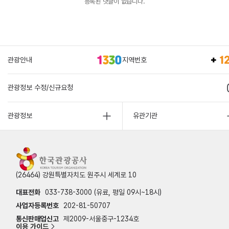
등록된 댓글이 없습니다.
관광안내
지역번호
관광정보 수정/신규요청
관광정보
유관기관
(26464) 강원특별자치도 원주시 세계로 10
대표전화
033-738-3000 (유료, 평일 09시~18시)
사업자등록번호
202-81-50707
통신판매업신고
제2009-서울중구-1234호
이용 가이드