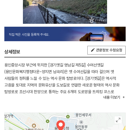
직접 찍은 사진을 등록해 주세요.
관광정보 수정요청
상세정보
용인중앙시장 부근에 위치한 [경기옛길 영남길 제5길] 수여선옛길
(용인문화복지행정타운~양지면 남곡리)은 옛 수여선길을 따라 걸으며 옛
사람들의 정취를 느낄 수 있는 역사 문화 탐방로이다. [경기옛길]은 역사적
고증을 토대로 지역의 문화유산을 도보길로 연결한 새로운 형태의 역사 문화
탐방로로 조선시대 한양으로 통하는 주요 6개의 도로망을 트레킹 코스로
내용
더보기
복원하였다. 영남길 116km 중 용인시를 통과하는 수여선 옛길은 1930년
개통되어 1972년 폐선될 때까지 사용된 기찻길로 현재도 일반 도로로 사용되고
있으며, 영남대로의 원형과 가장 근접하여 조성된 길이다. 수여선옛길은 총
11.6km 편도 약 4시간 소요되는 코스로 용인문화복지행정타운에서 양지면
남곡리에 이르는 구간이다. 용인행정타운에서 금학천변을 따라 걷다 보면 가장