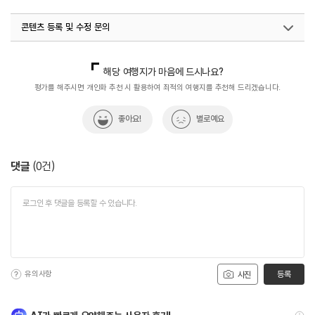
#용인가볼만한곳
#용인경기옛길영남길제5길수여선옛길
콘텐츠 등록 및 수정 문의
#자연여행
#자연좋은곳
#자연풍경
#자연환경
#체험학습
#친구과함께
#트래킹
국내디지털마케팅팀
033-813-3500
해당 여행지가 마음에 드시나요?
평가를 해주시면 개인화 추천 시 활용하여 최적의 여행지를 추천해 드리겠습니다.
좋아요!
별로예요
댓글
(
0
건)
유의사항
등록
사진