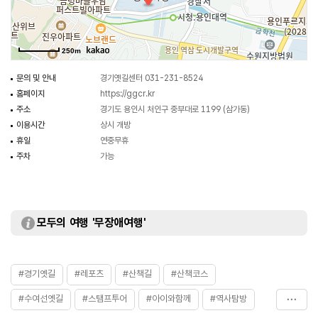
오래된 오일장 중 하나인 용인장(용인중앙시장)을 만난다. 금학천변의
에버라인은 수여선 옛길의 일부 구간과 닮아있다. 용인장을 지나 금학천에서
합수 지점을 따라 양지천 산책로를 닿는데 계속 걷다 보면 용인 남부의
250m
중심이었던 양지면 남곡리에 도착하게 된다. 본래 양지천 산책로 구간은
고즈넉한 산길이 멋진 봉두산 숲길이었으나 등산로 입구가 사유지로 농작물
문의 및 안내
경기옛길센터 031-231-8524
훼손에 대한 피해를 사유로 폐쇄되어 더 이상 탐방로로 사용할 수 없게 되었다.
홈페이지
https://ggcr.kr
양지면 남곡리 쪽에 임진왜란 때 진주성에서 순절한 유복립의 정려각이 있다.
주소
경기도 용인시 처인구 중부대로 1199 (삼가동)
이용시간
상시 개방
휴일
연중무휴
주차
가능
모두의 여행 '무장애여행'
#경기옛길
#레포츠
#산책길
#산책코스
#수여선옛길
#스탬프투어
#아이와함께
#역사탐방