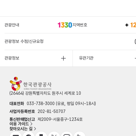
관광안내
지역번호
관광정보 수정/신규요청
관광정보
유관기관
(26464) 강원특별자치도 원주시 세계로 10
대표전화
033-738-3000 (유료, 평일 09시~18시)
사업자등록번호
202-81-50707
통신판매업신고
제2009-서울중구-1234호
이용 가이드
찾아오시는 길