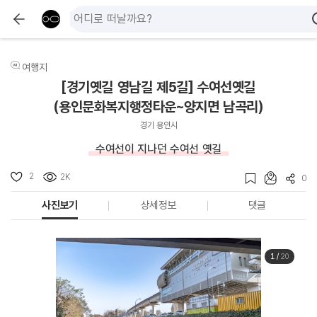
여행지
[경기옛길 영남길 제5길] 수여선옛길
(용인문화복지행정타운~양지면 남곡리)
경기 용인시
수여선이 지나던 수여선 옛길
2
2K
0
사진보기
상세정보
댓글
1
/
20