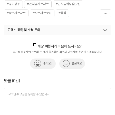
#경기광주
#곤지암샤브샤브
#곤지암화담숲맛집
#광주샤브샤브
#샤브샤브맛집
#음식
#해송버섯샤브
콘텐츠 등록 및 수정 문의
국내디지털마케팅팀
033-813-3500
해당 여행지가 마음에 드시나요?
평가를 해주시면 개인화 추천 시 활용하여 최적의 여행지를 추천해 드리겠습니다.
좋아요!
별로예요
댓글
(
0
건)