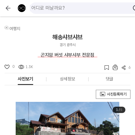
여행지
해송샤브샤브
경기 광주시
곤지암 버섯 샤부샤부 전문점
0
1.3K
6
사진보기
상세정보
댓글
사진등록하기
1
/
5