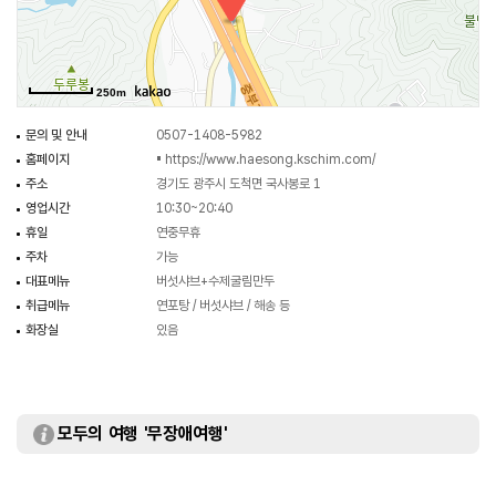
250m
문의 및 안내
0507-1408-5982
홈페이지
▪
https://www.haesong.kschim.com/
주소
경기도 광주시 도척면 국사봉로 1
영업시간
10:30~20:40
휴일
연중무휴
주차
가능
대표메뉴
버섯샤브+수제굴림만두
취급메뉴
연포탕 / 버섯샤브 / 해송 등
화장실
있음
모두의 여행 '무장애여행'