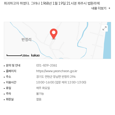
파괴하고자 하였다. 그러나 1968년 1월 19일 21시경 파주시 법원리에
내용
더보기
거주하는 나무꾼이 신고하여 군·경 합동으로 무장공비 소탕작전이 1968년 1월
20일부터 1월 30일까지 전개되어 사상자 29명, 도주 1명, 체포 1명(김신조)의
전과가 있었으나 우리 군·경의 피해도 적지 않았다.
현재 무장공비침투로에는 그 당시 이곳에 주둔한 미군 제2사단 방책선
경계부대에서 설치한 경계 철책과 철조망을 뚫고 침투한 무장공비의 모형물을
만들어 전시하고 있다. 관할 군부대에서는 1999년 10월 1일자로 민통선 북방
지역 출입 통제를 일부 완화하여 사전 신청에 의한 견학이 가능하다.
250m
문의 및 안내
031-839-2061
홈페이지
https://www.yeoncheon.go.kr
주소
경기도 연천군 장남면 반정리 294
이용시간
10:00~16:00 (입장 제외 12:00~13:00)
휴일
매주 화요일
주차
불가능
화장실
없음