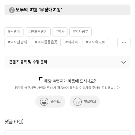
모두의 여행 '무장애여행'
#관광지
#안보관광지
#역사
#역사공부
#역사관광지
#역사를품은곳
#역사속
#역사속으로
#역사여행
#역사이야기
#역사탐험
콘텐츠 등록 및 수정 문의
국내디지털마케팅팀
033-813-3500
해당 여행지가 마음에 드시나요?
평가를 해주시면 개인화 추천 시 활용하여 최적의 여행지를 추천해 드리겠습니다.
좋아요!
별로예요
댓글
(
0
건)