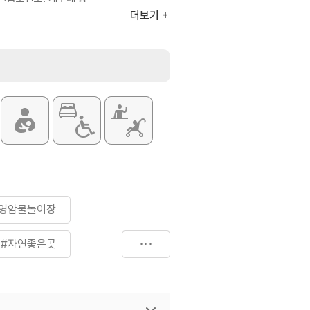
: 기찬묏길, 기건강센터, 천연염색관 등
더보기
#영암물놀이장
#자연좋은곳
#힐링