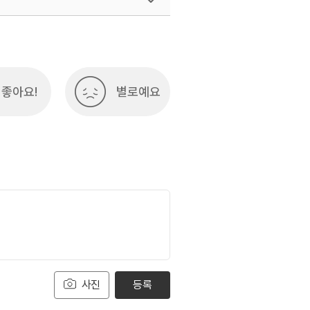
8-3551
좋아요!
별로예요
사진
등록