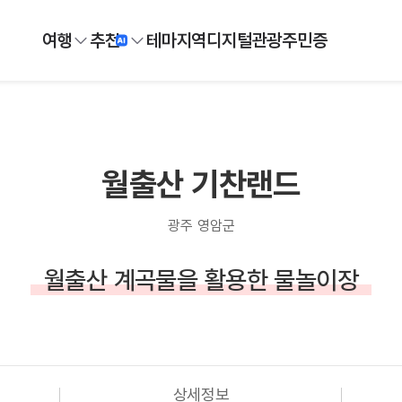
여행
추천
테마
지역
디지털
관광주민증
월출산 기찬랜드
광주 영암군
월출산 계곡물을 활용한 물놀이장
상세정보