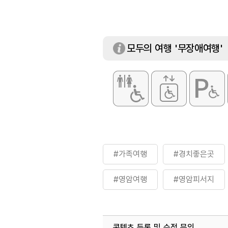
입장료
[개인]
- 어른 6,000원
- 청소년 4,000
모두의 여행 '무장애여행'
- 어린이 2,000
[단체] 20인 이상
- 어른 5,000원
- 청소년 3,000
- 어린이 1,000
[입장료 감면] : 
5·18 민주유공자
[입장료 면제] : 만
영암군민
#가족여행
#경치좋은곳
#영암여행
#영암피서지
#자연환경
#전남광주통합특
콘텐츠 등록 및 수정 문의