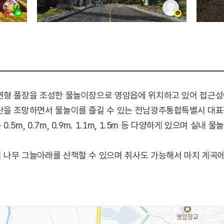
연형 풀장을 조성한 물놀이장으로 영암읍에 위치하고 있어 접근성이
산을 조망하면서 물놀이를 즐길 수 있는 전남광주통합특별시 대표
5m, 0.7m, 0.9m. 1.1m, 1.5m 등 다양하게 있으며 실내
 나무 그늘아래를 산책할 수 있으며 취사도 가능해서 마치 계곡에
을 따라 줄지어 있는 평상과 정자를 이용하거나 평상 가격이 부
만 아니라 인근 문화시설로는 가야금산조기념관, 낭산김준연선생