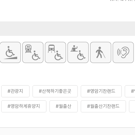
* 기체험장소 
원
원
원
원 (현장인원 20인 이상 적용)
장애인 및 동반 1인, 국가유공자 및
 50% 감면
 3세 미만 유아, 만 65세 이상 성인,
#관광지
#산책하기좋은곳
#영암기찬랜드
#영암하계휴양지
#월출산
#월출산기찬랜드
별시_여행
#전라권
#휴식하기좋은곳
#휴양여행