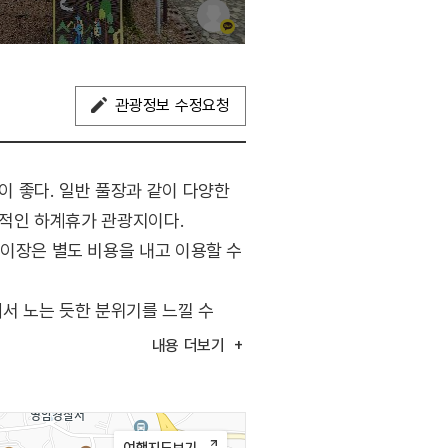
관광정보 수정요청
 좋다. 일반 풀장과 같이 다양한
적인 하계휴가 관광지이다.
 물놀이장은 별도 비용을 내고 이용할 수
서 노는 듯한 분위기를 느낄 수
담이 된다면 돗자리만 챙겨서 주변의
내용
더보기
기념관, 가야금테마공원,