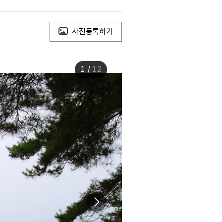
사진등록하기
1
/
12