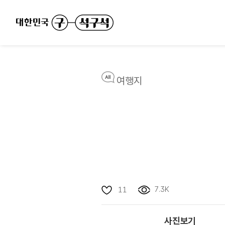
여행지
7.3K
11
사진보기