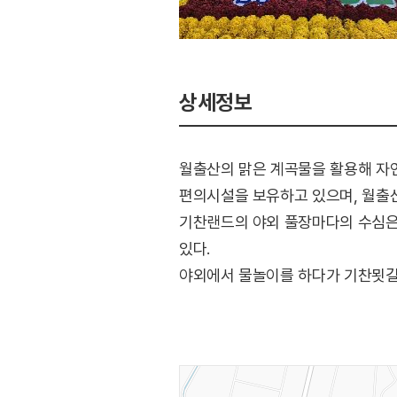
상세정보
월출산의 맑은 계곡물을 활용해 자
편의시설을 보유하고 있으며, 월출
기찬랜드의 야외 풀장마다의 수심은 0.
있다.
야외에서 물놀이를 하다가 기찬묏길
있다. 별도 비용을 부담하고 계곡물
나무그늘에 자리를 잡으면 된다.
월출산 기찬랜드 안에는 물놀이장뿐
게스트하우스(기찬재)등이 있다.