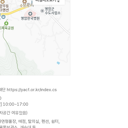
재단
https://yacf.or.kr/index.cs
0
 10:00~17:00
주차공간 여유있음)
자연형풀장, 매점, 탈의실, 펜션, 쉼터,
 물품보관소, 개수대 등