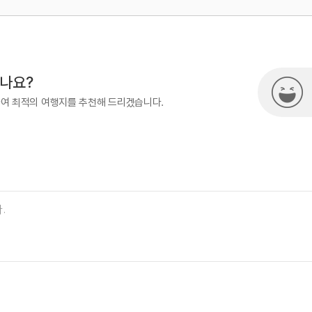
500
관광복지센터(안심여행)
033-73
시나요?
하여 최적의 여행지를 추천해 드리겠습니다.