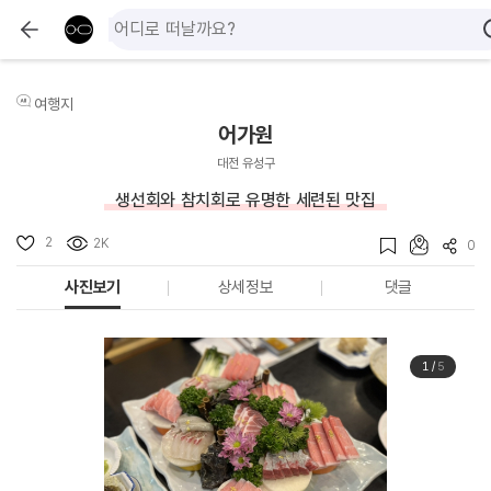
여행지
어가원
대전 유성구
생선회와 참치회로 유명한 세련된 맛집
2
2K
0
사진보기
상세정보
댓글
1
/
5