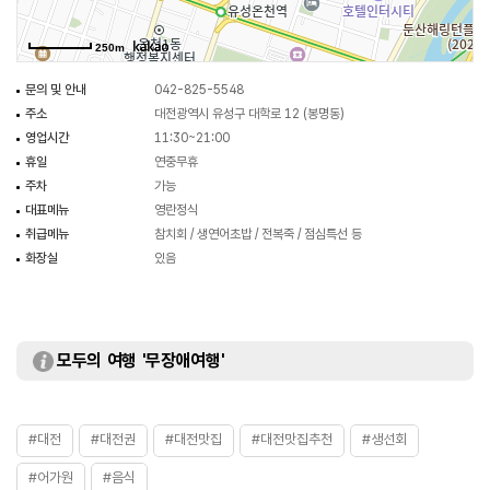
250m
문의 및 안내
042-825-5548
주소
대전광역시 유성구 대학로 12 (봉명동)
영업시간
11:30~21:00
휴일
연중무휴
주차
가능
대표메뉴
영란정식
취급메뉴
참치회 / 생연어초밥 / 전복죽 / 점심특선 등
화장실
있음
모두의 여행 '무장애여행'
#대전
#대전권
#대전맛집
#대전맛집추천
#생선회
#어가원
#음식