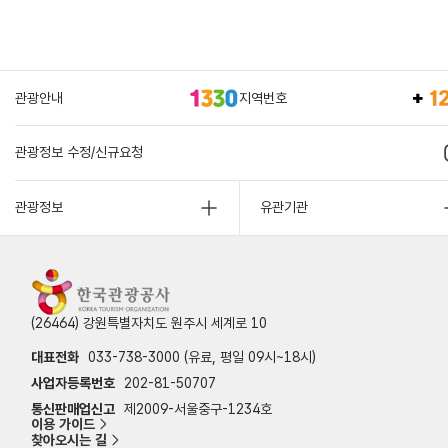
관광안내
지역번호
관광정보 수정/신규요청
관광정보
유관기관
(26464) 강원특별자치도 원주시 세계로 10
대표전화
033-738-3000 (유료, 평일 09시~18시)
사업자등록번호
202-81-50707
통신판매업신고
제2009-서울중구-1234호
이용 가이드
찾아오시는 길