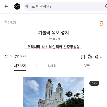
여행지
가톨릭 목포 성지
광주 목포시
우리나라 최초 바실리카 산정동성당
6
9.9K
34
사진보기
상세정보
댓글
1
/
5