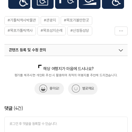
#가톨릭역사박물관
#관광지
#목포가볼만한곳
#목포가톨릭역사
#목포성지순례
#산정동성당
#준대성전
#혼자가도좋은
콘텐츠 등록 및 수정 문의
국내디지털마케팅팀
033-813-3500
열린관광콘텐츠팀(열린관광-모두의여행)
033-738-3425
해당 여행지가 마음에 드시나요?
평가를 해주시면 개인화 추천 시 활용하여 최적의 여행지를 추천해 드리겠습니다.
좋아요!
별로예요
댓글
(
4
건)