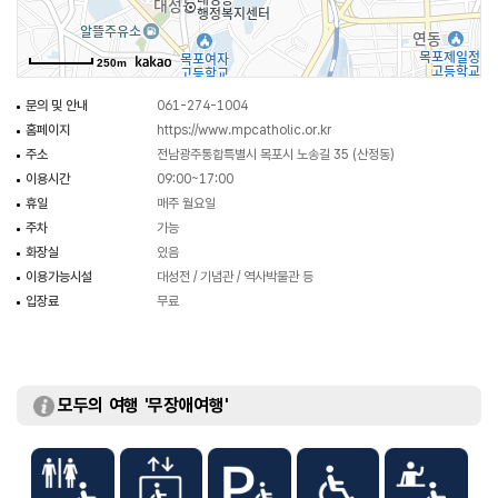
250m
문의 및 안내
061-274-1004
홈페이지
https://www.mpcatholic.or.kr
주소
전남광주통합특별시 목포시 노송길 35 (산정동)
이용시간
09:00~17:00
휴일
매주 월요일
주차
가능
화장실
있음
이용가능시설
대성전 / 기념관 / 역사박물관 등
입장료
무료
모두의 여행 '무장애여행'