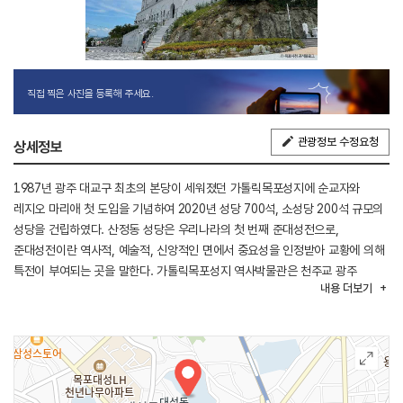
직접 찍은 사진을 등록해 주세요.
관광정보 수정요청
상세정보
1987년 광주 대교구 최초의 본당이 세워졌던 가톨릭목포성지에 순교자와
레지오 마리애 첫 도입을 기념하여 2020년 성당 700석, 소성당 200석 규모의
성당을 건립하였다. 산정동 성당은 우리나라의 첫 번째 준대성전으로,
준대성전이란 역사적, 예술적, 신앙적인 면에서 중요성을 인정받아 교황에 의해
특전이 부여되는 곳을 말한다. 가톨릭목포성지 역사박물관은 천주교 광주
내용
더보기
대교구 구교구청으로 사용되었고, 성골롬반외방선교수녀회, 성심 간호전문대학,
샬트로 성 바오로 수녀회에서 사용하다가 2017년 역사 박물관으로 꾸며 광주
대교구의 역사와 한국 레지오 마리애의 역사를 한눈에 볼 수 있는 전시장으로
개관하였다.