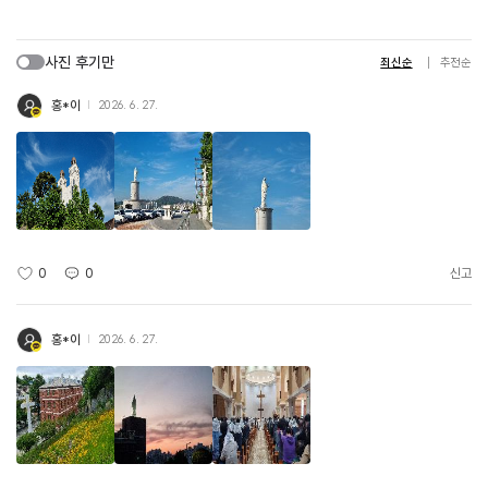
사진 후기만
최신순
추천순
홍*이
2026. 6. 27.
0
0
신고
홍*이
2026. 6. 27.