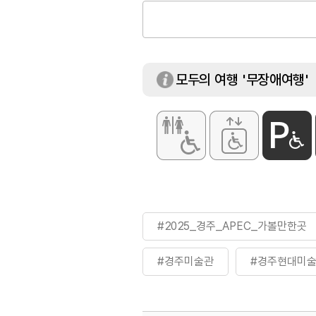
※ 무료 : 36개월
모두의 여행 '무장애여행'
#2025_경주_APEC_가볼만한곳
#경주미술관
#경주현대미
#미술관
#선재미술관