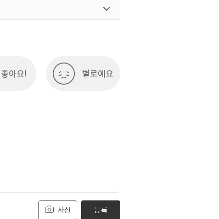
여행)
033-738-3425
좋아요!
별로예요
사진
등록