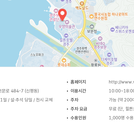
홈페이지
http://www
문로 484-7 (신평동)
이용시간
10:00~18:0
1일 / 설·추석 당일 / 전시 교체
주차
가능 (약 200
주차 요금
무료 (단, 힐
수용인원
1,000명 수
규모
부지면적 9,97
0원
전시면적 3실 