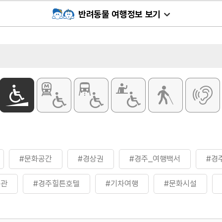
 미만 유아
반려동물 여행정보 보기
#​문화공간
#경상권
#경주_여행백서
#경
술관
#경주힐튼호텔
#기차여행
#문화시설
#아이와함께
#열린문화공간
#예술
#힐링