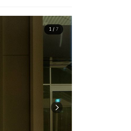
1
/
7