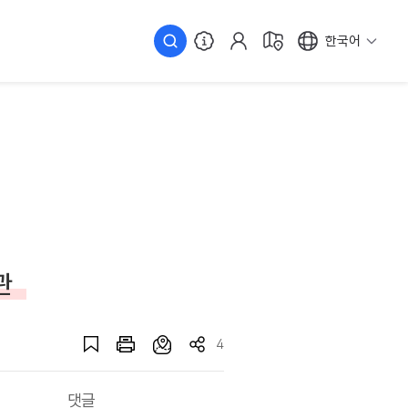
한국어
관
4
댓글