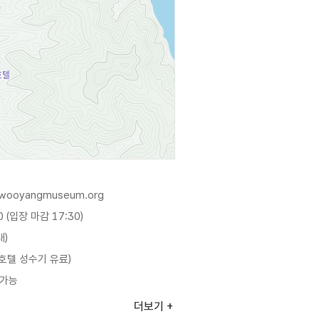
.wooyangmuseum.org
0 (입장 마감 17:30)
대)
튼호텔 성수기 유료)
용가능
4㎡ / 건축연면적 5,836.3㎡ /
더보기
2,356㎡ / 야외전시장 5,240㎡