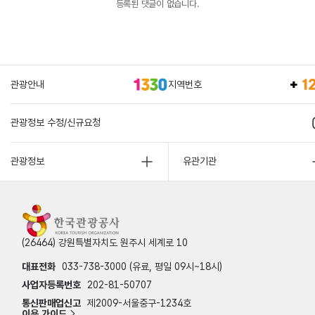
등록된 댓글이 없습니다.
관광안내
지역번호
관광정보 수정/신규요청
관광정보
유관기관
(26464) 강원특별자치도 원주시 세계로 10
대표전화
033-738-3000 (유료, 평일 09시~18시)
사업자등록번호
202-81-50707
통신판매업신고
제2009-서울중구-1234호
이용 가이드