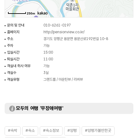
250m
문의 및 안내
010-6261-0197
홈페이지
http://pensionview.co.kr/
주소
경기도 양평군 용문면 용문산로192번길 10-8
주차
가능
입실시간
15:00
퇴실시간
11:00
객실내 취사 여부
가능
객실수
3실
객실유형
그랜드룸 / 마운틴뷰 / 리버뷰
모두의 여행 '무장애여행'
#숙박
#숙소
#숙소정보
#양평
#양평가볼만한곳