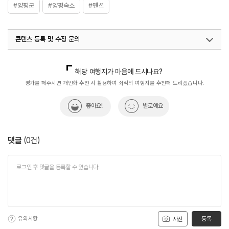
#양평군
#양평숙소
#펜션
콘텐츠 등록 및 수정 문의
국내디지털마케팅팀
033-813-3500
해당 여행지가 마음에 드시나요?
평가를 해주시면 개인화 추천 시 활용하여 최적의 여행지를 추천해 드리겠습니다.
좋아요!
별로예요
댓글
(
0
건)
유의사항
등록
사진