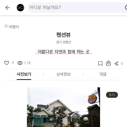
여행지
펜션뷰
경기 양평군
아름다운 자연과 함께 하는 곳
0
1.1K
0
사진보기
상세정보
댓글
1
/
4