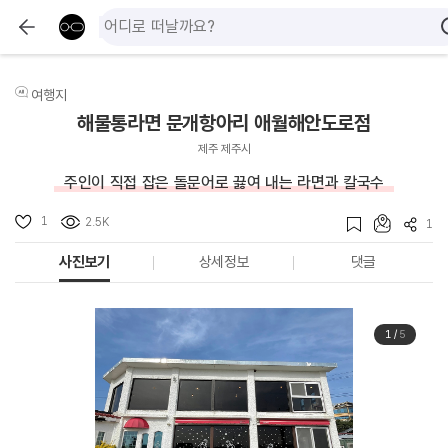
여행지
해물통라면 문개항아리 애월해안도로점
제주 제주시
주인이 직접 잡은 돌문어로 끓여 내는 라면과 칼국수
1
2.5K
1
사진보기
상세정보
댓글
1
/
5