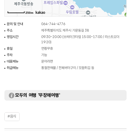
250m
문의 및 안내
064-744-4776
주소
제주특별자치도 제주시 가문동길 38
영업시간
09:30~20:00 (브레이크타임 15:00~17:00 / 라스트오더
19:20)
휴일
연중무휴
주차
가능
대표메뉴
문어라면
취급메뉴
통철판해물 / 전복버터구이 / 모듬튀김 등
모두의 여행 '무장애여행'
#음식