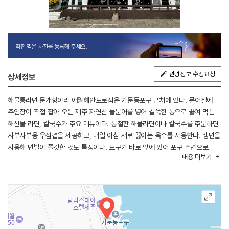
직접 찍은 사진을 등록해 주세요.
관광정보 수정요청
상세정보
해물통라면 문개항아리 애월해안도로점은 가문동포구 근처에 있다. 문어철에
주인장이 직접 잡아 오는 제주 자연산 돌문어를 넣어 길쭉한 통으로 끓여 먹는
해산물 라면, 칼국수가 주요 메뉴이다. 통철판 해물라면이나 칼국수를 주문하면
샤부샤부용 우삼겹을 제공하고, 매일 아침 새로 끓이는 육수를 사용한다. 생면을
사용해 면발이 쫄깃한 것도 특징이다. 포구가 바로 앞에 있어 포구 주변으로
내용
더보기
주차가 여유롭다. 주변 여행지로 구엄리 돌염전, 수산봉 등이 있다.