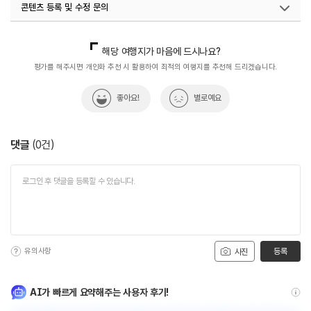
콘텐츠 등록 및 수정 문의
#역사탐험
국내디지털마케팅팀
033-813-3500
해당 여행지가 마음에 드시나요?
평가를 해주시면 개인화 추천 시 활용하여 최적의 여행지를 추천해 드리겠습니다.
좋아요!
별로예요
댓글
(
0
건)
유의사항
등록
사진
AI가 빠르게 요약해주는 사용자 후기!