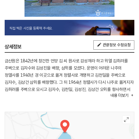
직접 찍은 사진을 등록해 주세요.
관광정보 수정요청
상세정보
금산원은 1842년에 창건한 언양 김 씨 원사로 감성재라 하고 위열 김취려를
주벽으로 김자수와 김성진을 배향, 삼위를 모셨다. 운영이 어려운 나주의
정열사를 1940년 경 이곳으로 옮겨 정렬사로 개명하고 김천일을 주벽으로
김자수, 김상건 삼위를 배향했다. 그 뒤 1964년 정렬사가 다시 나주로 옮겨지자
김취려를 주벽으로 모시고 김자수, 김천일, 김성진, 김상건 오위를 향사하면서
내용
더보기
금산원으로 액호를 바꾸고 건물이 퇴락됨에 따라 1981년 2차례 중수하였다.
건물은 4동으로 강당, 신실, 내삼문, 외삼문이 있다.
김취려는 고려의 명장으로 박달제 등에서 거란군을 물리쳐 영남의 지킨 공훈을
남겼으며 현 국무총리격인 문화시중을 역임했고, 김자수는 문과에 급제 홍문관
응교 및 강진현감과 강원감사직을 끝으로 창평의 월봉산에 상월정을 건립
후학을 양성했다.