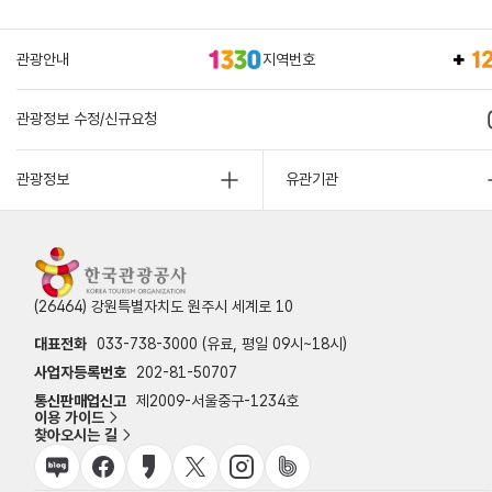
관광안내
지역번호
관광정보 수정/신규요청
관광정보
유관기관
(26464) 강원특별자치도 원주시 세계로 10
대표전화
033-738-3000 (유료, 평일 09시~18시)
사업자등록번호
202-81-50707
통신판매업신고
제2009-서울중구-1234호
이용 가이드
찾아오시는 길