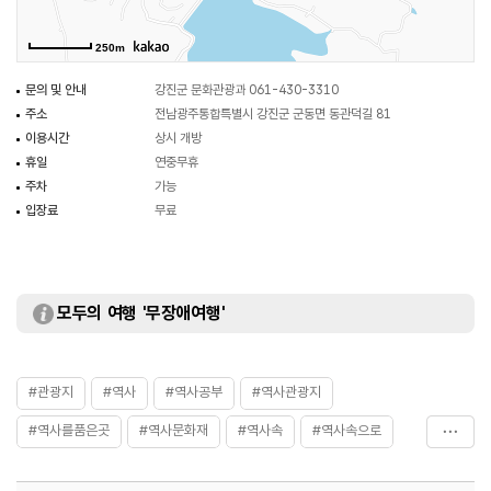
김천일는 나주에서 태어나고 이항의 문하에서 수학하였으며 1592년(선조 25)
의병을 일으켜 창의사의 군호를 받았다. 진주성에서 아들 상건과 함께
250m
순절하였다.
김성진은 유년부터 문학적 재능이 뛰어났으며 임란이 일어나자 4종 형인 김천일
문의 및 안내
강진군 문화관광과 061-430-3310
막하에서 아들 전, 홍과 함께 군량미를 조달 보급하였다.
주소
전남광주통합특별시 강진군 군동면 동관덕길 81
김상건은 김천일 장남으로 임란 때 종군하여 진주산성 싸움에서 부자가 같이
이용시간
상시 개방
순절하니 충효의 가문을 이루었다.
휴일
연중무휴
주차
가능
입장료
무료
모두의 여행 '무장애여행'
#관광지
#역사
#역사공부
#역사관광지
#역사를품은곳
#역사문화재
#역사속
#역사속으로
#역사여행
#역사유적
#역사유적지
#역사이야기