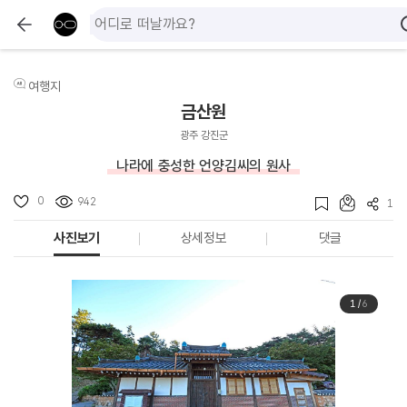
여행지
금산원
광주 강진군
나라에 충성한 언양김씨의 원사
0
942
1
사진보기
상세정보
댓글
1
/
6