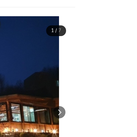
1
/
7