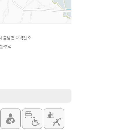
 금남면 대박길 9
 설·추석