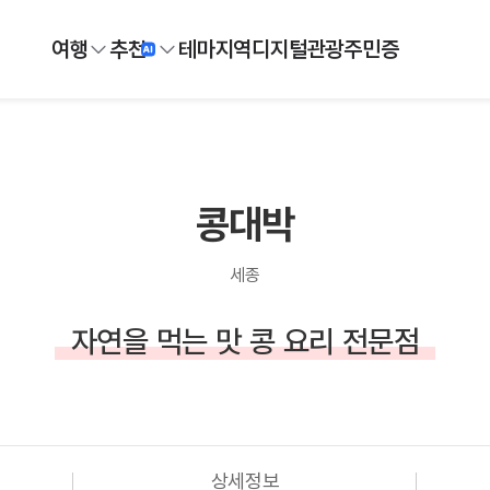
여행
추천
테마
지역
디지털
관광주민증
콩대박
세종
자연을 먹는 맛 콩 요리 전문점
상세정보