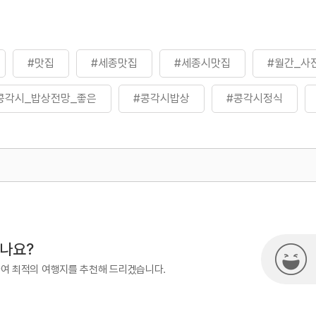
#맛집
#세종맛집
#세종시맛집
#월간_사
콩각시_밥상전망_좋은
#콩각시밥상
#콩각시정식
#콩서방정식
#콩요리전문점
500
시나요?
하여 최적의 여행지를 추천해 드리겠습니다.