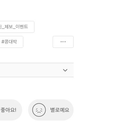
진_제보_이벤트
#콩대박
좋아요!
별로예요