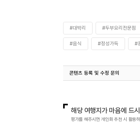
#대박리
#두부요리전문점
#음식
#정성가득
#
#콩서방_밥상
#콩서방밥상
콘텐츠 등록 및 수정 문의
국내디지털마케팅팀
033-813-3
해당 여행지가 마음에 드
평가를 해주시면 개인화 추천 시 활용