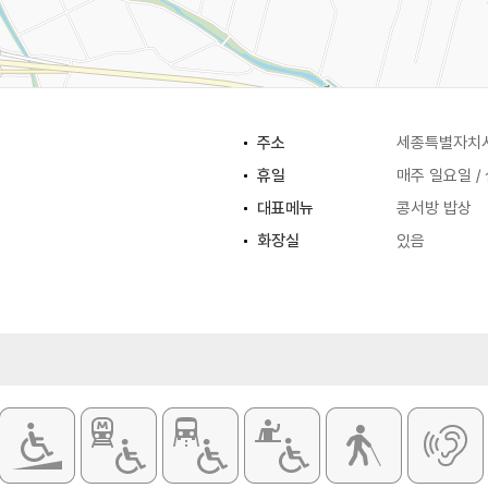
주소
세종특별자치시
휴일
매주 일요일 /
대표메뉴
콩서방 밥상
화장실
있음