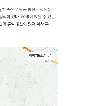
득 찬 꽃게로 담근 청산 간장게장은
식이 있다. 50명이 앉을 수 있는
원의 휴식 공간이 있어 식사 후