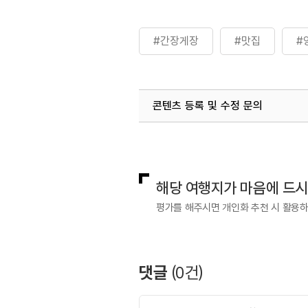
#간장게장
#맛집
#
콘텐츠 등록 및 수정 문의
국내디지털마케팅팀
033-813-3
해당 여행지가 마음에 드
평가를 해주시면 개인화 추천 시 활용
댓글
(
0
건)