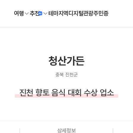
여행
추천
테마
지역
디지털
관광주민증
청산가든
충북 진천군
진천 향토 음식 대회 수상 업소
상세정보