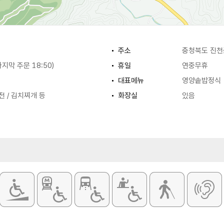
주소
충청북도 진천
(마지막 주문 18:50)
휴일
연중무휴
대표메뉴
영양솥밥정식
전 / 김치찌개 등
화장실
있음