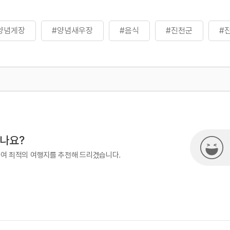
양념게장
#양념새우장
#음식
#진천군
#
500
시나요?
하여 최적의 여행지를 추천해 드리겠습니다.