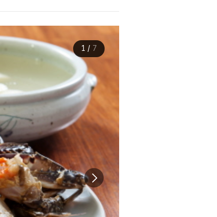
1
/
7