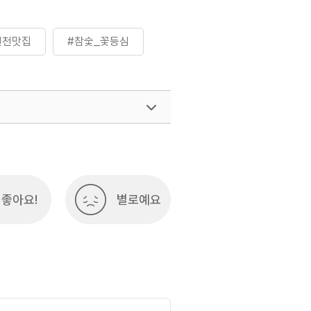
진천맛집
#참숯_꽃등심
좋아요!
별로예요