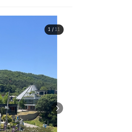
1
/
11