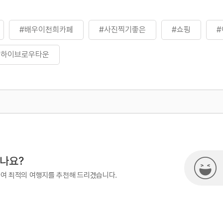
#배우이천희카페
#사진찍기좋은
#쇼핑
#하이브로우타운
500
시나요?
하여 최적의 여행지를 추천해 드리겠습니다.