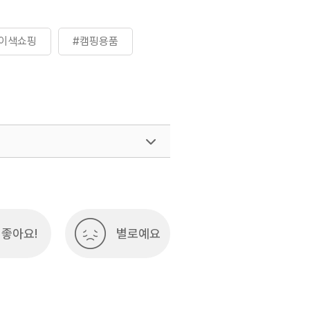
#이색쇼핑
#캠핑용품
좋아요!
별로예요