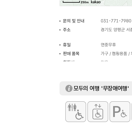
250m
문의 및 안내
031-771-7980
주소
경기도 양평군 서
휴일
연중무휴
판매 품목
가구 / 캠핑용품 / 
화장실
있음
모두의 여행 '무장애여행'