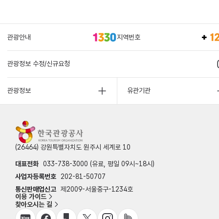
관광안내
지역번호
관광정보 수정/신규요청
관광정보
유관기관
(26464) 강원특별자치도 원주시 세계로 10
대표전화
033-738-3000 (유료, 평일 09시~18시)
사업자등록번호
202-81-50707
통신판매업신고
제2009-서울중구-1234호
이용 가이드
찾아오시는 길