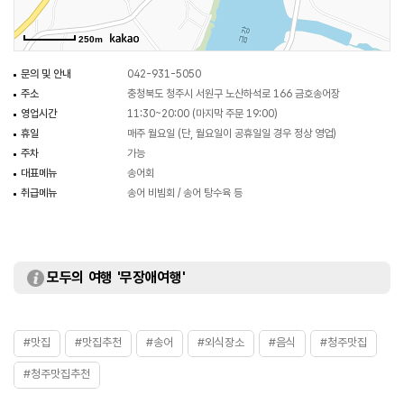
250m
문의 및 안내
042-931-5050
주소
충청북도 청주시 서원구 노산하석로 166 금호송어장
영업시간
11:30~20:00 (마지막 주문 19:00)
휴일
매주 월요일 (단, 월요일이 공휴일일 경우 정상 영업)
주차
가능
대표메뉴
송어회
취급메뉴
송어 비빔회 / 송어 탕수육 등
모두의 여행 '무장애여행'
#맛집
#맛집추천
#송어
#외식장소
#음식
#청주맛집
#청주맛집추천