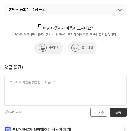
콘텐츠 등록 및 수정 문의
국내디지털마케팅팀
033-813-3500
해당 여행지가 마음에 드시나요?
평가를 해주시면 개인화 추천 시 활용하여 최적의 여행지를 추천해 드리겠습니다.
좋아요!
별로예요
댓글
(
0
건)
유의사항
등록
사진
AI가 빠르게 요약해주는 사용자 후기!