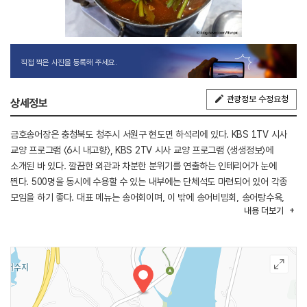
직접 찍은 사진을 등록해 주세요.
관광정보 수정요청
상세정보
금호송어장은 충청북도 청주시 서원구 현도면 하석리에 있다. KBS 1TV 시사
교양 프로그램 〈6시 내고향〉, KBS 2TV 시사 교양 프로그램 〈생생정보〉에
소개된 바 있다. 깔끔한 외관과 차분한 분위기를 연출하는 인테리어가 눈에
띈다. 500명을 동시에 수용할 수 있는 내부에는 단체석도 마련되어 있어 각종
모임을 하기 좋다. 대표 메뉴는 송어회이며, 이 밖에 송어비빔회, 송어탕수육,
내용
더보기
매운탕 등을 판다. 신탄진 IC에서 가깝고, 인근에 금강로하스대청공원,
노산리솔밭자연유원지가 있다.