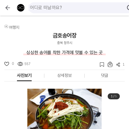
여행지
금호송어장
충북 청주시
싱싱한 송어를 착한 가격에 맛볼 수 있는 곳
0
557
1
사진보기
상세정보
댓글
1
/
5