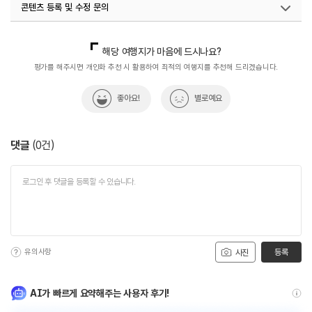
콘텐츠 등록 및 수정 문의
#피서여행
국내디지털마케팅팀
033-813-3500
해당 여행지가 마음에 드시나요?
평가를 해주시면 개인화 추천 시 활용하여 최적의 여행지를 추천해 드리겠습니다.
좋아요!
별로예요
댓글
(
0
건)
유의사항
등록
사진
AI가 빠르게 요약해주는 사용자 후기!