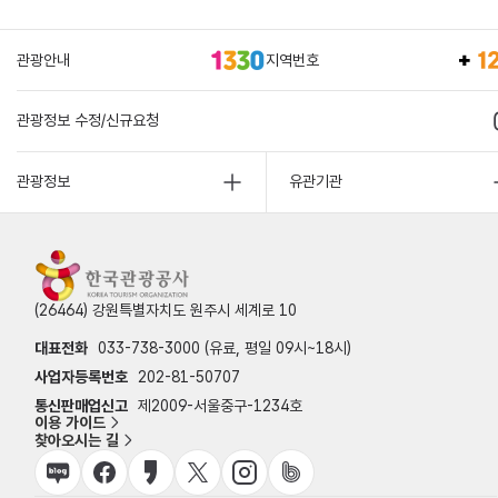
관광안내
지역번호
관광정보 수정/신규요청
관광정보
유관기관
(26464) 강원특별자치도 원주시 세계로 10
대표전화
033-738-3000 (유료, 평일 09시~18시)
사업자등록번호
202-81-50707
통신판매업신고
제2009-서울중구-1234호
이용 가이드
찾아오시는 길