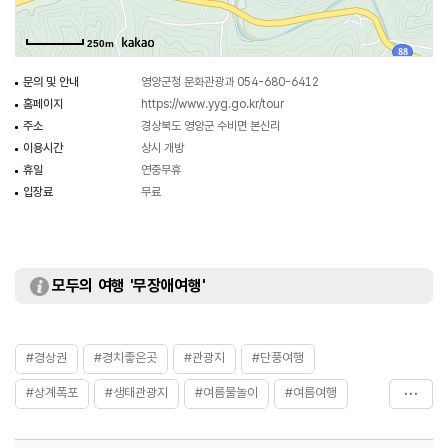
나오는 울창한 숲 속의 삼림욕과 자연과 하나 되는 생태체험도 즐길 수 있다.
250m
문의 및 안내
영양군청 문화관광과 054-680-6412
홈페이지
https://www.yyg.go.kr/tour
주소
경상북도 영양군 수비면 본신리
이용시간
상시 개방
휴일
연중무휴
입장료
무료
모두의 여행 '무장애여행'
#경상권
#경치좋은곳
#관광지
#단풍여행
#상계폭포
#생태관광지
#여름물놀이
#여름여행
#영양계곡
#영양여행
#자연
#자연좋은곳