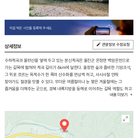
직접 찍은 사진을 등록해 주세요.
관광정보 수정요청
상세정보
수하계곡과 울련산을 옆에 두고 있는 본신계곡은 울진군 온정면 백암온천으로
가는 길목에 펼쳐져 계곡 길이가 6㎞에 달한다. 울창한 숲과 즐비한 기암괴석,
그 위로 흐르는 옥계수가 한 폭의 산수화를 연상케 하고, 사시사철 언제
찾아가도 절경을 맛볼 수 있다. 무더운 여름철이나 눈 쌓은 겨울철에는 그
즐거움을 더해주는 곳으로, 경북 내룍지방을 동해로 이어주는 길목 역할도 하고
내용
더보기
있어 그대로 차를 몰아 울진으로 가면 푸른 바다가 눈앞에 펼쳐진다.
새싹 돋는 봄엔 막 피어나는 꽃봉오리로, 무더운 여름철엔 담을 씻어주는
피서지로, 결실의 가을엔 만산홍엽 화려한 단풍으로, 눈 내린 겨울철엔 셔터를
누르고 싶은 절경을 감상할 수 있다. 본신계곡은 일 년 내내 옷을 갈아입으면
동해바다로 가는 사람들의 발걸음을 잡는다.
인근 금강소나무생태경영림과 검마산자연휴양림이 있어 피톤치드가 뿜어져