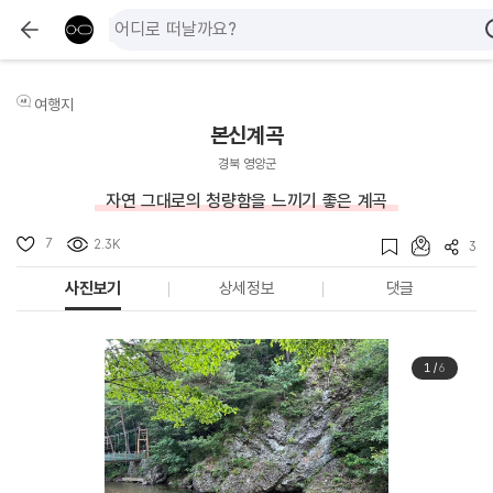
여행지
본신계곡
경북 영양군
자연 그대로의 청량함을 느끼기 좋은 계곡
7
2.3K
3
사진보기
상세정보
댓글
1
/
6