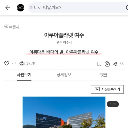
여행지
아쿠아플라넷 여수
광주 여수시
아름다운 바다의 별, 아쿠아플라넷 여수
78
19.7K
33
사진보기
상세정보
댓글
사진등록하기
1
/
8