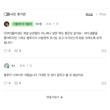
사진 후기만
최신순
추천순
가볼래-터 이용자
이*정
2026. 7. 19.
아쿠아플라넷은 계절 상관없이 어느때나 방문 해도 좋은것 같아요~ 바다생물을
좋아하지만 그래도 벨루가가 사람한테 호기심 갖고 다가오는게 정말 오래도록 보게
됩니다~
0
0
신고
S*
2026. 7. 12.
벨루가 너무너무 귀엽습니다 기대한 것 보다 알차고 볼 것 많았어요
0
0
신고
댓글 더보기