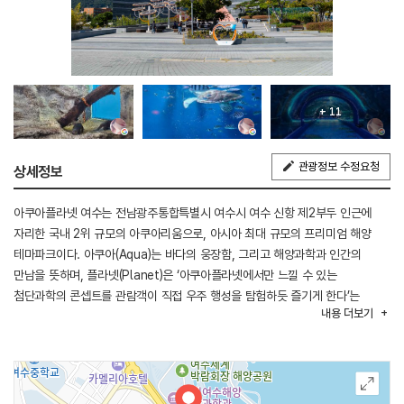
+ 11
관광정보 수정요청
상세정보
아쿠아플라넷 여수는 전남광주통합특별시 여수시 여수 신항 제2부두 인근에
자리한 국내 2위 규모의 아쿠아리움으로, 아시아 최대 규모의 프리미엄 해양
테마파크이다. 아쿠아(Aqua)는 바다의 웅장함, 그리고 해양과학과 인간의
만남을 뜻하며, 플라넷(Planet)은 ‘아쿠아플라넷에서만 느낄 수 있는
첨단과학의 콘셉트를 관람객이 직접 우주 행성을 탐험하듯 즐기게 한다’는
내용
더보기
의미를 가지고 있다. 일상에서 쉽게 접할 수 없는 다양한 해양생태계의 모습을
보여줌으로써 해양문화의 가치와 생태계 보존을 대중에게 널리 알리고자 한다.
‘2012 여수세계박람회’ 메인 관람시설로 지정된 아쿠아플라넷 여수는
태양광발전에 의해 구현되는 친환경 아쿠아리움으로 각층에는 ‘오션라이프’,
‘마린 라이프’, ‘아쿠아 포리스트’ 등 차별화된 체험 전시공간을 운영하고 있다.