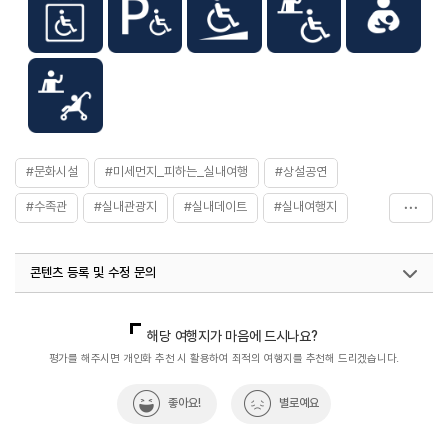
#문화시설
#미세먼지_피하는_실내여행
#상설공연
#수족관
#실내관광지
#실내데이트
#실내여행지
#실내여행지
#실내여행지_추천
#아이와함께
콘텐츠 등록 및 수정 문의
#아쿠아리움
#아쿠아리움&수족관
#아쿠아플라넷
#아쿠아플라넷여수
#여름휴가
#여수여행
국내디지털마케팅팀
033-813-3500
열린관광콘텐츠팀(열린관광-모두의여행)
033-738-3425
해당 여행지가 마음에 드시나요?
#연중무휴
#이색체험
#전라권
#전시관
평가를 해주시면 개인화 추천 시 활용하여 최적의 여행지를 추천해 드리겠습니다.
좋아요!
별로예요