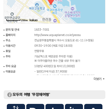
300여 종 5만 5000여 마리의 해양생물이 살고 있고, ‘벨루가(흰 고래), ‘푸른
바다거북’ 등 멸종위기 생물들의 종보전 연구를 진행하고 있다.
250m
문의 및 안내
1833-7001
홈페이지
http://www.aquaplanet.co.kr/yeosu
주소
전남광주통합특별시 여수시 오동도로 61-11 (수정동)
이용시간
09:30~19:00 (매표 마감 18:00)
휴일
연중무휴
주차
가능(엑스포 해양공원 주차장 이용)
※ 아쿠아플라넷 여수 건물 내부 주차 불가
주차 요금
10분당 400원(1일 최대 13,000원)
이용요금
- 일반(19세 이상) 37,900원
- 청소년(13세~18세) / 경로(만65세 이상) 34,900원
더보기
- 어린이(12세 이하) 32,900원
화장실
있음
모두의 여행 '무장애여행'