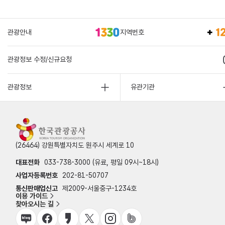
관광안내
지역번호
관광정보 수정/신규요청
관광정보
유관기관
(26464) 강원특별자치도 원주시 세계로 10
대표전화
033-738-3000 (유료, 평일 09시~18시)
사업자등록번호
202-81-50707
통신판매업신고
제2009-서울중구-1234호
이용 가이드
찾아오시는 길