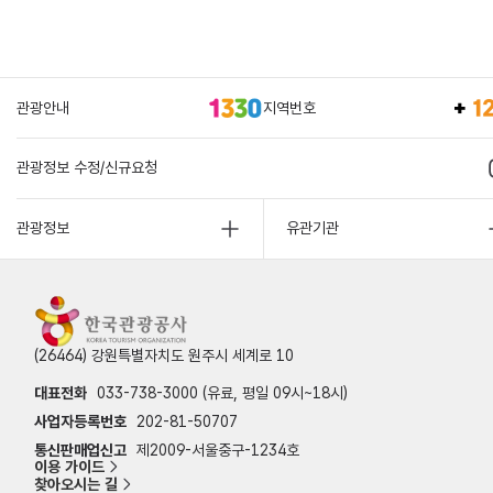
관광안내
지역번호
관광정보 수정/신규요청
관광정보
유관기관
(26464) 강원특별자치도 원주시 세계로 10
대표전화
033-738-3000 (유료, 평일 09시~18시)
사업자등록번호
202-81-50707
통신판매업신고
제2009-서울중구-1234호
이용 가이드
찾아오시는 길