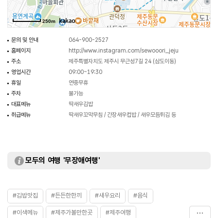
250m
문의 및 안내
064-900-2527
홈페이지
http://www.instagram.com/sewooori_jeju
주소
제주특별자치도 제주시 무근성7길 24 (삼도이동)
영업시간
09:00~19:30
휴일
연중무휴
주차
불가능
대표메뉴
딱새우김밥
취급메뉴
딱새우꼬막무침 / 간장새우컵밥 / 새우모듬튀김 등
모두의 여행 '무장애여행'
#김밥맛집
#든든한한끼
#새우요리
#음식
#이색메뉴
#제주가볼만한곳
#제주여행