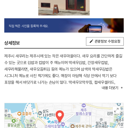
직접 찍은 사진을 등록해 주세요.
관광정보 수정요청
상세정보
제주시 새우리는 제주시에 있는 작은 새우마을이다. 새우 요리를 간단하게 즐길
수 있는 곳으로 김밥과 컵밥이 주 메뉴이며 딱새우김밥, 간장새우컵밥,
새우리해물라면, 새우모듬튀김 등의 메뉴가 있으며 삼색의 딱새우김밥은
시그니처 메뉴로 사진 찍기에도 좋다. 매장이 아담해 식당 안에서 먹기 보다
포장을 해서 바닷가로 나가는 손님이 많다. 딱새우꼬막무침, 팝새우샐러드,
내용
더보기
딱새우모듬튀김, 성게미역국 등도 있지만 재료 소진 시 조기 마감될 수 있다.
한라봉 에이드와 같은 음료도 있어 김밥과 같이 즐기기 좋다. 주변에 함께
둘러보기 좋은 여행지로 탑동광장, 용연계곡, 용담해안도로 등이 있다.