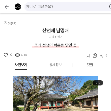
여행지
산천재 남명매
경남 산청군
조식 선생이 학문을 닦던 곳
0
4.1K
5
사진보기
상세정보
댓글
1
/
7