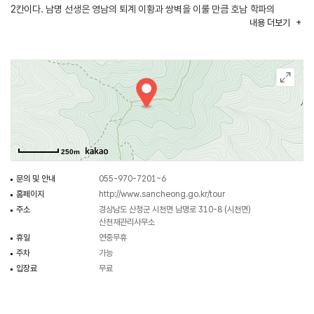
2칸이다. 남명 선생은 영남의 퇴계 이황과 쌍벽을 이룰 만큼 호남 학파의
내용
더보기
수장이다. 평생 벼슬에 나가지 않았지만 죽어서 사간원(司諫院)과 대사간
(大司諫)에 이어 영의정에 추서된 위인이다. 선생은 1501년(연산 7년)에 경상도
삼가현에서 태어나 벼슬길에 나아간 아버지를 따라 서울로 이주하였다가 그 후
의령, 김해, 삼가 등지에서 거주하였다. 선생은 61세가 되던 해에 산청의
덕산으로 이주해 그곳에 서실을 짓고 산천재라 이름하였다.
250m
문의 및 안내
055-970-7201~6
홈페이지
http://www.sancheong.go.kr/tour
주소
경상남도 산청군 시천면 남명로 310-8 (시천면)
산천재관리사무소
휴일
연중무휴
주차
가능
입장료
무료