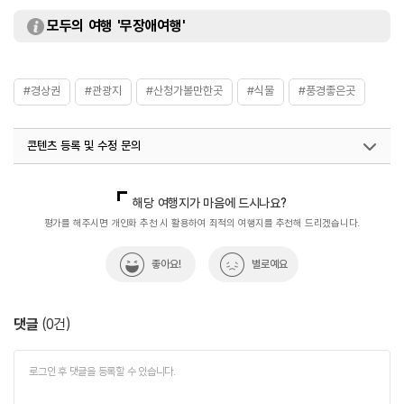
모두의 여행 '무장애여행'
#경상권
#관광지
#산청가볼만한곳
#식물
#풍경좋은곳
콘텐츠 등록 및 수정 문의
국내디지털마케팅팀
033-813-3500
해당 여행지가 마음에 드시나요?
평가를 해주시면 개인화 추천 시 활용하여 최적의 여행지를 추천해 드리겠습니다.
좋아요!
별로예요
댓글
(
0
건)