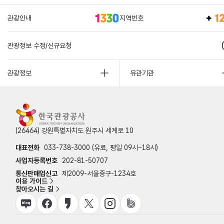
관광안내
지역번호
관광정보 수정/신규요청
관광정보
유관기관
(26464) 강원특별자치도 원주시 세계로 10
대표전화
033-738-3000 (유료, 평일 09시~18시)
사업자등록번호
202-81-50707
통신판매업신고
제2009-서울중구-1234호
이용 가이드
찾아오시는 길