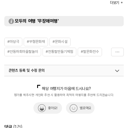
- 매주 월요일~금요일
더보기
[3월~12월]
- 매주 월요일
주차
가능
모두의 여행 '무장애여행'
이용요금
[상설공연 관람료]
- 무료
[체험프로그램]
- 생생 전수관 1박 2일 체험 캠프 50,000원
#마당극
#무형문화재
#문화시설
- 생생 나의 탈, 나의 마스크 만들기 10,000원
- 생생 탈춤 따라배우기 10,000원
#안동하회마을탈놀이
#전통탈만들기체험
#탈문화전수
※ 이용요금은 변동될 수 있으므로 자세한 사항은 홈페이지
참조 또는 전화 문의 요망
#탈춤공연
#하회마을
주요시설
원형극장 / 체험장
콘텐츠 등록 및 수정 문의
화장실
있음
체험프로그램
생생 전수관 1박 2일 체험 캠프 / 생생 하회별실굿 탈놀이
국내디지털마케팅팀
033-813-3500
스토리텔링 / 생생 탈춤 따라 배우기
해당 여행지가 마음에 드시나요?
평가를 해주시면 개인화 추천 시 활용하여 최적의 여행지를 추천해 드리겠습니다.
좋아요!
별로예요
댓글
(
1
건)