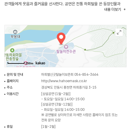
관객들에게 웃음과 즐거움을 선사한다. 공연은 전통 하회탈을 쓴 등장인물과
내용
더보기
풍물, 꽹과리, 춤사위가 어우러져 진행되며, 인간문화재를 비롯한 전승자들이
전통의 맥을 이어가고 있다. 또한 탈 만들기, 탈춤 배우기, 1박 2일 전수관 체험
등 다양한 체험 프로그램도 운영한다.
250m
문의 및 안내
하회별신굿탈놀이보존회 054-854-3664
홈페이지
http://www.hahoemask.co.kr
주소
경상북도 안동시 풍천면 하회종가길 3-15
이용시간
[상설공연 (1월~2월)]
- 토요일~일요일 14:00~15:00
[상설공연 (3월~12월)]
- 화요일~일요일 14:00~15:00
※ 공연별로 상이하므로 자세한 사항은 홈페이지 참조 또는
전화 문의 요망
휴일
[1월~2월]