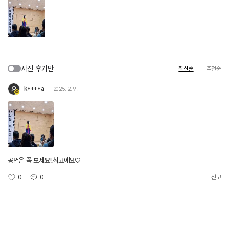
사진 후기만
최신순
추천순
k****a
2025. 2. 9.
공연은 꼭 보세요!!최고에요♡
0
0
신고