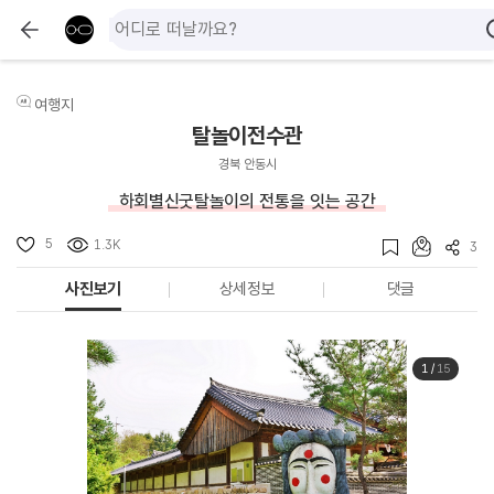
여행지
탈놀이전수관
경북 안동시
하회별신굿탈놀이의 전통을 잇는 공간
5
1.3K
3
사진보기
상세정보
댓글
1
/
15