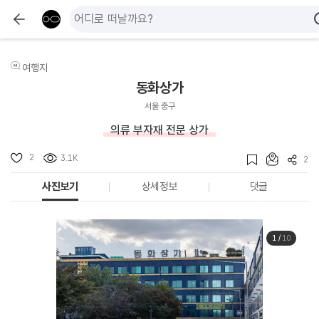
여행지
동화상가
서울 중구
의류 부자재 전문 상가
2
3.1K
2
사진보기
상세정보
댓글
1
/
10