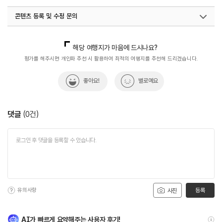
콘텐츠 등록 및 수정 문의
국내디지털마케팅팀
033-813-3500
해당 여행지가 마음에 드시나요?
평가를 해주시면 개인화 추천 시 활용하여 최적의 여행지를 추천해 드리겠습니다.
좋아요!
별로예요
댓글
(
0
건)
유의사항
등록
사진
AI가 빠르게 요약해주는 사용자 후기!