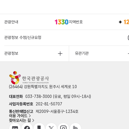
관광안내
지역번호
관광정보 수정/신규요청
관광정보
유관기관
(26464) 강원특별자치도 원주시 세계로 10
대표전화
033-738-3000 (유료, 평일 09시~18시)
사업자등록번호
202-81-50707
통신판매업신고
제2009-서울중구-1234호
이용 가이드
찾아오시는 길