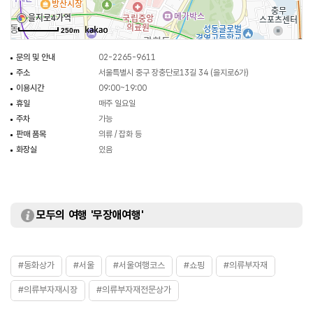
250m
문의 및 안내
02-2265-9611
주소
서울특별시 중구 장충단로13길 34 (을지로6가)
이용시간
09:00~19:00
휴일
매주 일요일
주차
가능
판매 품목
의류 / 잡화 등
화장실
있음
모두의 여행 '무장애여행'
#동화상가
#서울
#서울여행코스
#쇼핑
#의류부자재
#의류부자재시장
#의류부자재전문상가