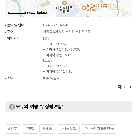
250m
문의 및 안내
044-275-4238
주소
세종특별자치시 부강면 부강로 35
영업시간
[평일]
- 11:00~19:30
- 준비시간 14:30~17:00
- 마지막 주문 19:00
[토요일]
- 10:30~15:00
- 마지막 주문 14:30
휴일
매주 일요일
주차
불가능
더보기
대표메뉴
칼국수
취급메뉴
콩국수 / 고기만두 / 김치만두 등
화장실
있음
모두의 여행 '무장애여행'
#만두
#맛집
#세종
#세종맛집
#세종시가볼만한곳