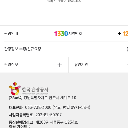
등록된 댓글이 없습니다.
관광안내
지역번호
관광정보 수정/신규요청
관광정보
유관기관
(26464) 강원특별자치도 원주시 세계로 10
대표전화
033-738-3000 (유료, 평일 09시~18시)
사업자등록번호
202-81-50707
통신판매업신고
제2009-서울중구-1234호
이용 가이드