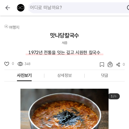
여행지
맛나당칼국수
세종
1972년 전통을 잇는 깊고 시원한 칼국수
0
348
0
사진보기
상세정보
댓글
1
/
6