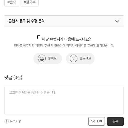
#음식
#칼국수
콘텐츠 등록 및 수정 문의
국내디지털마케팅팀
033-813-3500
해당 여행지가 마음에 드시나요?
평가를 해주시면 개인화 추천 시 활용하여 최적의 여행지를 추천해 드리겠습니다.
좋아요!
별로예요
댓글
(
0
건)
유의사항
등록
사진