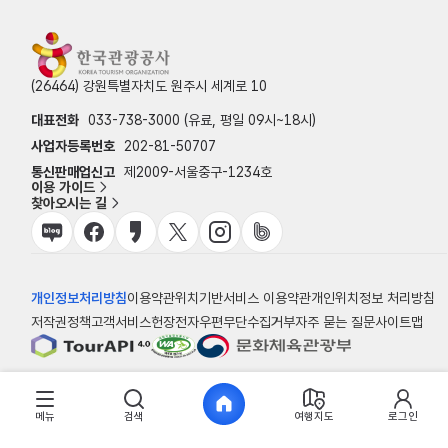
(26464) 강원특별자치도 원주시 세계로 10
대표전화
033-738-3000 (유료, 평일 09시~18시)
사업자등록번호
202-81-50707
통신판매업신고
제2009-서울중구-1234호
이용 가이드
찾아오시는 길
개인정보처리방침
이용약관
위치기반서비스 이용약관
개인위치정보 처리방침
저작권정책
고객서비스헌장
전자우편무단수집거부
자주 묻는 질문
사이트맵
© 한국관광공사
메뉴
검색
여행지도
로그인