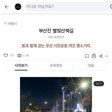
여행지
부산진 별빛산책길
부산 부산진구
빛과 함께 걷는 부산 시민공원 야간 명소거리
10
1.6K
14
사진보기
상세정보
댓글
1
/
4