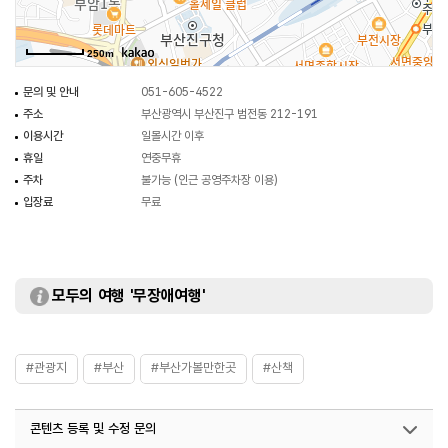
250m
문의 및 안내
051-605-4522
주소
부산광역시 부산진구 범전동 212-191
이용시간
일몰시간 이후
휴일
연중무휴
주차
불가능 (인근 공영주차장 이용)
입장료
무료
모두의 여행 '무장애여행'
#관광지
#부산
#부산가볼만한곳
#산책
콘텐츠 등록 및 수정 문의