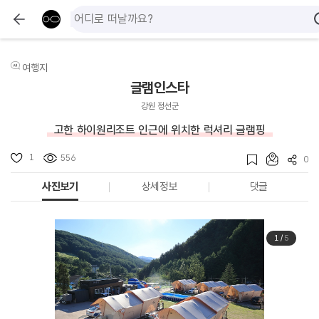
여행지
글램인스타
강원 정선군
고한 하이원리조트 인근에 위치한 럭셔리 글램핑
1
556
0
사진보기
상세정보
댓글
1
/
5