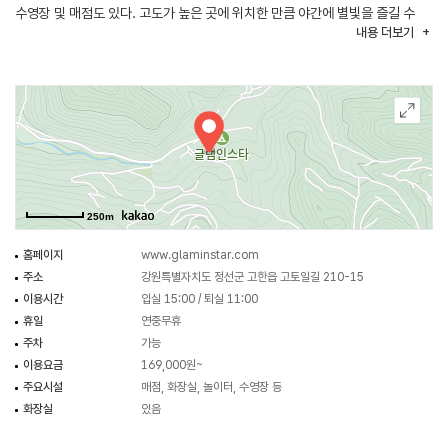
수영장 및 매점도 있다. 고도가 높은 곳에 위치한 만큼 야간에 별빛을 즐길 수
내용
더보기
있다는 게 특색이다. 인근의 강원랜드, 화암동굴, 병방치 스카이워크, 동강전망
휴양림 등도 둘러볼 만한 관광지이다.
250m
홈페이지
www.glaminstar.com
주소
강원특별자치도 정선군 고한읍 고토일길 210-15
이용시간
입실 15:00 / 퇴실 11:00
휴일
연중무휴
주차
가능
이용요금
169,000원~
주요시설
매점, 화장실, 놀이터, 수영장 등
화장실
있음