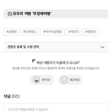
모두의 여행 '무장애여행'
#글램핑
#단풍명소
#럭셔리글램핑
#레포츠
#캠핑장
콘텐츠 등록 및 수정 문의
국내디지털마케팅팀
033-813-3500
해당 여행지가 마음에 드시나요?
평가를 해주시면 개인화 추천 시 활용하여 최적의 여행지를 추천해 드리겠습니다.
좋아요!
별로예요
댓글
(
0
건)