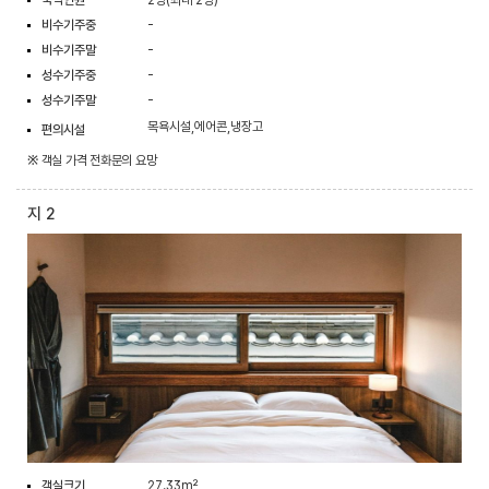
숙박인원
2명(최대 2명)
비수기주중
-
비수기주말
-
성수기주중
-
성수기주말
-
목욕시설,에어콘,냉장고
편의시설
※ 객실 가격 전화문의 요망
지 2
객실크기
27.33m²