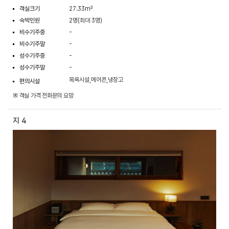
객실크기
27.33m²
숙박인원
2명(최대 3명)
비수기주중
-
비수기주말
-
성수기주중
-
성수기주말
-
목욕시설,에어콘,냉장고
편의시설
※ 객실 가격 전화문의 요망
지 4