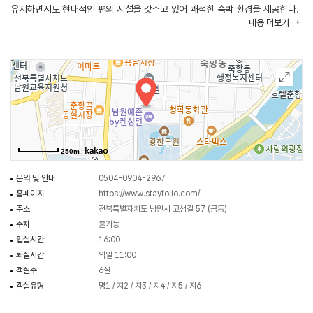
유지하면서도 현대적인 편의 시설을 갖추고 있어 쾌적한 숙박 환경을 제공한다.
내용
더보기
나무와 한지를 활용한 인테리어는 자연스러운 멋을 더하며, 객실마다 넓은
마당이나 정원이 있어 프라이빗한 휴식을 즐길 수 있다. 명지각은 남원의
아름다운 자연 경관을 감상할 수 있는 위치에 자리잡고 있다. 이 한옥 호텔은
전통과 현대의 조화를 추구하며, 편안한 휴식과 함께 한국의 전통 문화를 경험할
수 있는 공간을 제공한다. 가족 여행이나 힐링을 원하는 여행객들에게 이상적인
숙박지로 주목받고 있다.
250m
문의 및 안내
0504-0904-2967
홈페이지
https://www.stayfolio.com/
주소
전북특별자치도 남원시 고샘길 57 (금동)
주차
불가능
입실시간
16:00
퇴실시간
익일 11:00
객실수
6실
객실유형
명1 / 지2 / 지3 / 지4 / 지5 / 지6