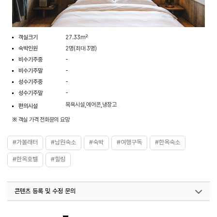
객실크기
27.33m²
숙박인원
2명(최대 3명)
비수기주중
-
비수기주말
-
성수기주중
-
성수기주말
-
목욕시설,에어콘,냉장고
편의시설
※ 객실 가격 전화문의 요망
#가볼래터
#남원숙소
#숙박
#여행구독
#한옥숙소
#한옥호텔
#힐링
콘텐츠 등록 및 수정 문의
국내디지털마케팅팀
033-813-3500