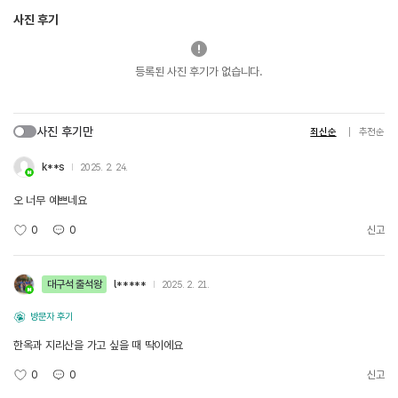
사진 후기
등록된 사진 후기가 없습니다.
사진 후기만
최신순
추천순
k**s
2025. 2. 24.
오 너무 예쁘네요
0
0
신고
대구석 출석왕
l*****
2025. 2. 21.
방문자 후기
한옥과 지리산을 가고 싶을 때 딱이에요
0
0
신고