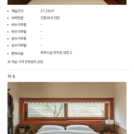
객실크기
27.33m²
숙박인원
2명(최대 3명)
비수기주중
-
비수기주말
-
성수기주중
-
성수기주말
-
목욕시설,에어콘,냉장고
편의시설
※ 객실 가격 전화문의 요망
지 5