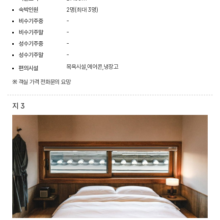
숙박인원
2명(최대 3명)
비수기주중
-
비수기주말
-
성수기주중
-
성수기주말
-
목욕시설,에어콘,냉장고
편의시설
※ 객실 가격 전화문의 요망
지 3