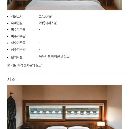
객실크기
27.33m²
숙박인원
2명(최대 3명)
비수기주중
-
비수기주말
-
성수기주중
-
성수기주말
-
목욕시설,에어콘,냉장고
편의시설
※ 객실 가격 전화문의 요망
지 6