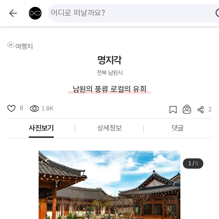
여행지
명지각
전북 남원시
남원의 풍류 로컬의 유희
8
1.8K
2
사진보기
상세정보
댓글
1
/
5